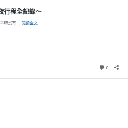
夜行程全記錄～
花
平時沒有 …
閱讀全文
蓮
遊
記
｜
花
蓮
瑞
則留言
0
穗
玉
里
有
機
小
農
採
訪
｜