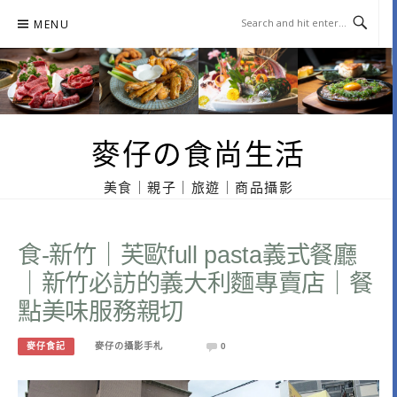
Skip
MENU
to
content
麥仔の食尚生活
美食｜親子｜旅遊｜商品攝影
食-新竹｜芙歐full pasta義式餐廳
｜新竹必訪的義大利麵專賣店｜餐
點美味服務親切
麥仔食記
麥仔の攝影手札
0