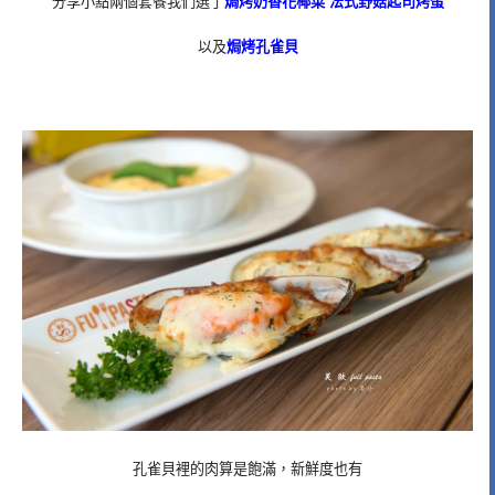
分享小點兩個套餐我們選了
焗烤奶香花椰菜 法式野菇起司烤蛋
以及
焗烤孔雀貝
孔雀貝裡的肉算是飽滿，新鮮度也有