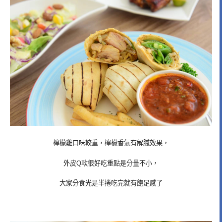
檸檬雞口味較重，檸檬香氣有解膩效果，
外皮Q軟很好吃重點是分量不小，
大家分食光是半捲吃完就有飽足感了