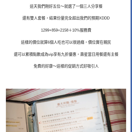
這天我們剛好五位～就選了一個三人分享餐
還有雙人套餐，結果份量完全超出我們的預期XDDD
1299+859=2158＋10%服務費
這樣的價位就算6個人吃也可以很過癮，價位實在親民
還可以累積點數成為vip享有九折優惠，壽星當日用餐還有主餐
免費的好康～這樣的促銷方式好吸引人