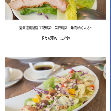
這天選凱薩醬搭配羅美生菜很清爽，雞肉給的大方~
很有誠意的一道沙拉