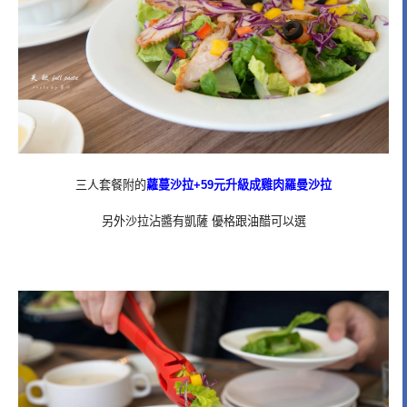
三人套餐附的
蘿蔓沙拉+59元升級成雞肉羅曼沙拉
另外沙拉沾醬有凱薩 優格跟油醋可以選