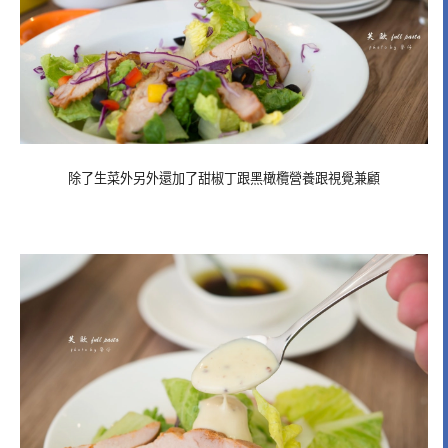
除了生菜外另外還加了甜椒丁跟黑橄欖營養跟視覺兼顧