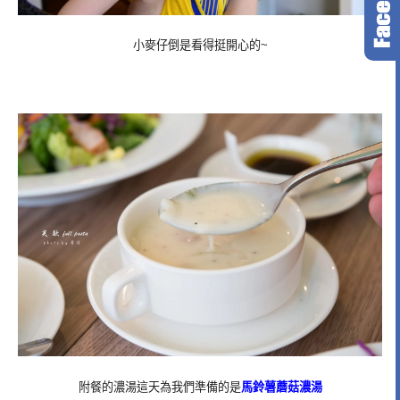
小麥仔倒是看得挺開心的~
附餐的濃湯這天為我們準備的是
馬鈴薯蘑菇濃湯