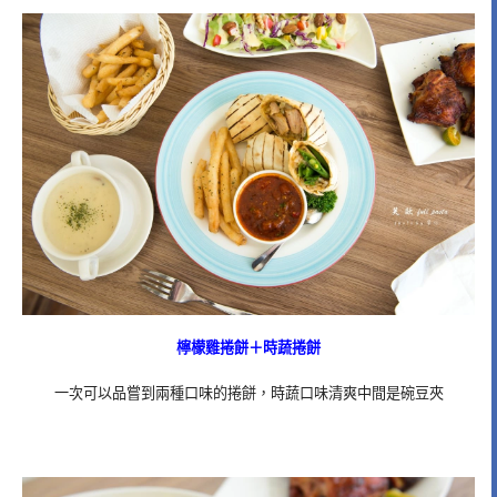
檸檬雞捲餅＋時蔬捲餅
一次可以品嘗到兩種口味的捲餅，時蔬口味清爽中間是碗豆夾