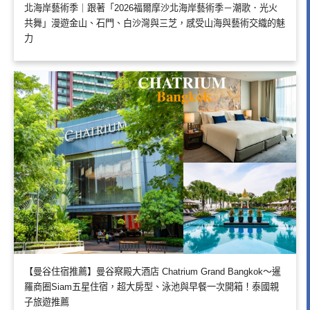
北海岸藝術季｜跟著「2026福爾摩沙北海岸藝術季－潮歌．光火
共舞」漫遊金山、石門、白沙灣與三芝，感受山海與藝術交織的魅
力
【曼谷住宿推薦】曼谷察殿大酒店 Chatrium Grand Bangkok～暹
羅商圈Siam五星住宿，超大房型、泳池與早餐一次開箱！泰國親
子旅遊推薦