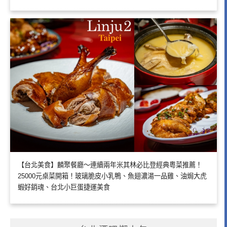
【台北美食】麟聚餐廳～連續兩年米其林必比登經典粵菜推薦！
25000元桌菜開箱！玻璃脆皮小乳鴨、魚翅濃湯一品雞、油焗大虎
蝦好銷魂、台北小巨蛋捷運美食