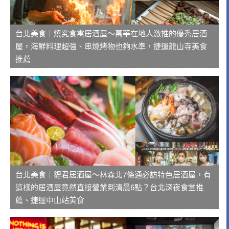
台北美食｜燒究食寓居酒屋～萬華在地人激推的優秀居酒
屋，海鮮料理超強、串燒烤物也夠水準，捷運龍山寺美食
推薦
台北美食｜貍君居酒屋～林森北7條通必訪特色居酒屋，有
這樣的居酒屋竟然直接營業到清晨6點？台北深夜食堂推
薦、捷運中山站美食