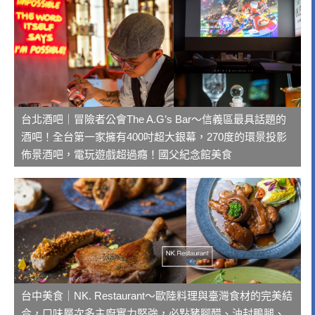
台北酒吧｜冒險者公會The A.G’s Bar～信義區最具話題的
酒吧！全台第一家擁有400吋超大銀幕，270度的環景投影
佈景酒吧，電玩遊戲超過癮！國父紀念館美食
台中美食｜NK. Restaurant～歐陸料理與臺灣食材的完美結
合，口味層次多主廚實力堅強，必點豬腳醋、油封鴨腿、