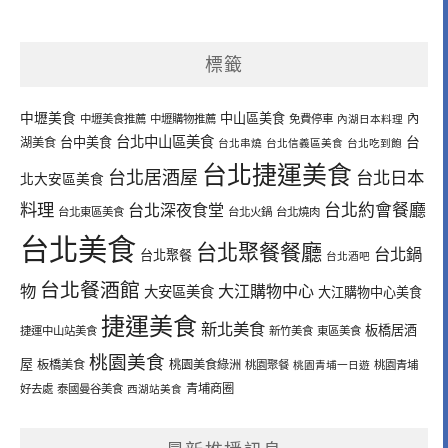
標籤
中壢美食
中山區美食
內
中壢美食推薦
中壢購物推薦
免費停車
內湖日本料理
台北中山區美食
台中美食
台
湖美食
台北串燒
台北信義區美食
台北吃到飽
台北捷運美食
台北居酒屋
台北日本
北大安區美食
料理
台北深夜食堂
台北約會餐廳
台北東區美食
台北火鍋
台北燒肉
台北美食
台北聚餐餐廳
台北鍋
台北聚餐
台北酒吧
台北餐酒館
物
大江購物中心
大安區美食
大江購物中心美食
捷運美食
新北美食
板橋居酒
捷運中山站美食
新竹美食
東區美食
桃園美食
屋
板橋美食
桃園美食綠洲
桃園聚餐
桃園青埔一日遊
桃園青埔
青埔商圈
好去處
泰國曼谷美食
西湖站美食