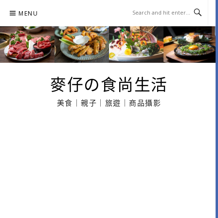
Skip
MENU
to
content
麥仔の食尚生活
美食｜親子｜旅遊｜商品攝影