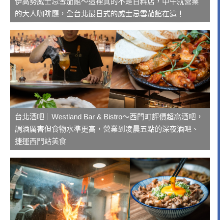
伊高勢威士忌雪茄館～這裡真的不是日料店，中午就營業
的大人咖啡廳，全台北最日式的威士忌雪茄館在這！
台北酒吧｜Westland Bar & Bistro～西門町評價超高酒吧，
調酒厲害但食物水準更高，營業到凌晨五點的深夜酒吧、
捷運西門站美食