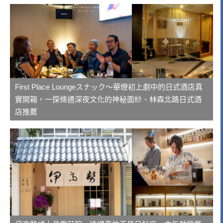
First Place Loungeスナック～華燈初上劇中的日式酒店真
實開箱，一探條通深夜文化的神秘面紗、林森北路日式酒
店推薦