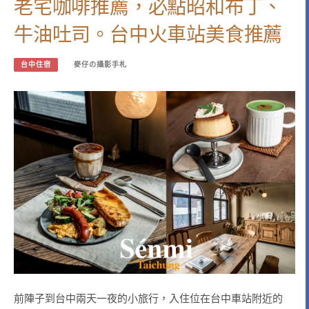
老宅咖啡推薦，必點昭和布丁、
牛油吐司。台中火車站美食推薦
台中住宿
麥仔の攝影手札
前陣子到台中兩天一夜的小旅行，入住位在台中車站附近的