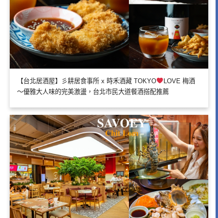
【台北居酒屋】彡耕居食事所 x 時禾酒藏 TOKYO
LOVE 梅酒
～優雅大人味的完美激盪，台北市民大道餐酒搭配推薦