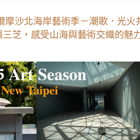
福爾摩沙北海岸藝術季－潮歌．光火
與三芝，感受山海與藝術交織的魅