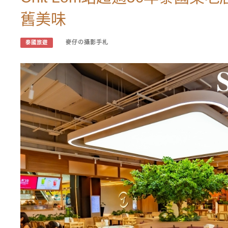
舊美味
麥仔の攝影手札
泰國旅遊