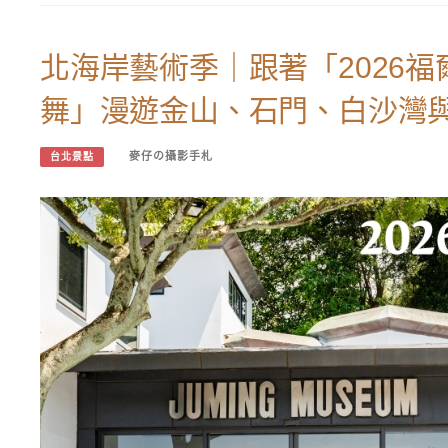
北海岸藝術季｜跟著「2026
舞」漫遊金山、石門、白沙灣
麥仔の攝影手札
台北景點