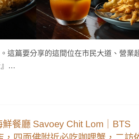
。這篇要分享的這間位在市民大道、營業
所』…
Savoey Chit Lom｜BTS
國菜老店，四面佛附近必吃咖哩蟹，二訪