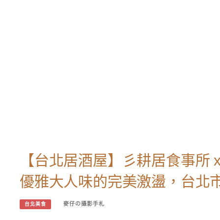
【台北居酒屋】彡耕居食事所 x 
優雅大人味的完美激盪，台北
麥仔の攝影手札
台北美食