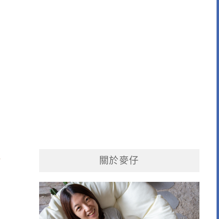
～
關於麥仔