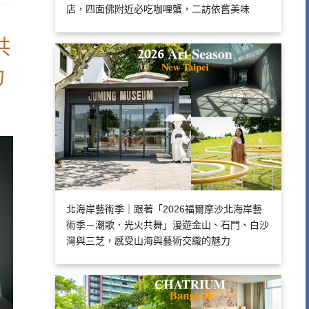
店，四面佛附近必吃咖哩蟹，二訪依舊美味
共
力
北海岸藝術季｜跟著「2026福爾摩沙北海岸藝
術季－潮歌．光火共舞」漫遊金山、石門、白沙
灣與三芝，感受山海與藝術交織的魅力