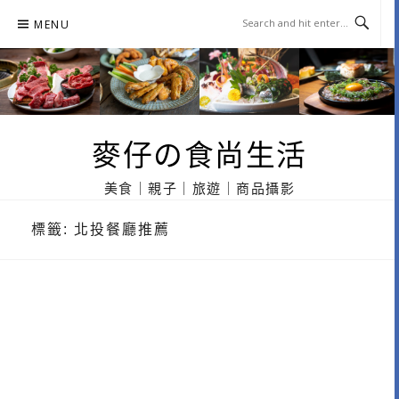
Skip
MENU
to
content
麥仔の食尚生活
美食｜親子｜旅遊｜商品攝影
標籤:
北投餐廳推薦