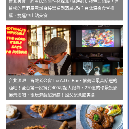
台北美食｜貍君居酒屋～林森北7條通必訪特色居酒屋，有
這樣的居酒屋竟然直接營業到清晨6點？台北深夜食堂推
薦、捷運中山站美食
台北酒吧｜冒險者公會The A.G’s Bar～信義區最具話題的
酒吧！全台第一家擁有400吋超大銀幕，270度的環景投影
佈景酒吧，電玩遊戲超過癮！國父紀念館美食