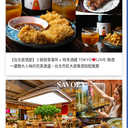
【台北居酒屋】彡耕居食事所 x 時禾酒藏 TOKYO
LOVE 梅酒
～優雅大人味的完美激盪，台北市民大道餐酒搭配推薦