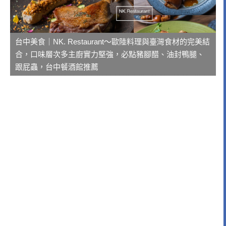
台中美食｜NK. Restaurant～歐陸料理與臺灣食材的完美結
合，口味層次多主廚實力堅強，必點豬腳醋、油封鴨腿、
跟屁蟲，台中餐酒館推薦