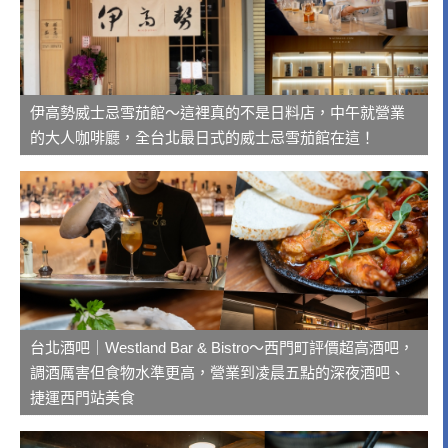
伊高勢威士忌雪茄館～這裡真的不是日料店，中午就營業
的大人咖啡廳，全台北最日式的威士忌雪茄館在這！
台北酒吧｜Westland Bar & Bistro～西門町評價超高酒吧，
調酒厲害但食物水準更高，營業到凌晨五點的深夜酒吧、
捷運西門站美食