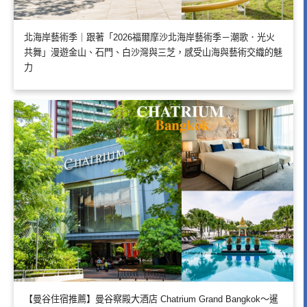
北海岸藝術季｜跟著「2026福爾摩沙北海岸藝術季－潮歌．光火
共舞」漫遊金山、石門、白沙灣與三芝，感受山海與藝術交織的魅
力
【曼谷住宿推薦】曼谷察殿大酒店 Chatrium Grand Bangkok～暹