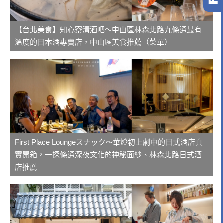
【台北美食】知心寮清酒吧～中山區林森北路九條通最有
溫度的日本酒專賣店，中山區美食推薦（菜單）
First Place Loungeスナック～華燈初上劇中的日式酒店真
實開箱，一探條通深夜文化的神秘面紗、林森北路日式酒
店推薦