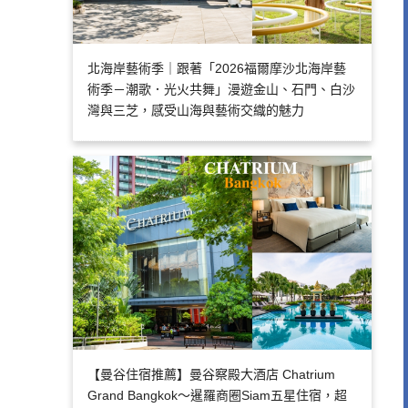
北海岸藝術季｜跟著「2026福爾摩沙北海岸藝
術季－潮歌．光火共舞」漫遊金山、石門、白沙
灣與三芝，感受山海與藝術交織的魅力
【曼谷住宿推薦】曼谷察殿大酒店 Chatrium
Grand Bangkok～暹羅商圈Siam五星住宿，超