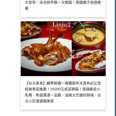
大房型、泳池與早餐一次開箱！泰國親子旅遊推
薦
【台北美食】麟聚餐廳～連續兩年米其林必比登
經典粵菜推薦！25000元桌菜開箱！玻璃脆皮小
乳鴨、魚翅濃湯一品雞、油焗大虎蝦好銷魂、台
北小巨蛋捷運美食