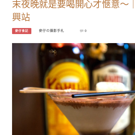
末夜晚就是要喝開心才愜意～
興站
麥仔の攝影手札
0
麥仔食記