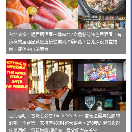
台北美食｜貍君居酒屋～林森北7條通必訪特色居酒屋，有
這樣的居酒屋竟然直接營業到清晨6點？台北深夜食堂推
薦、捷運中山站美食
台北酒吧｜冒險者公會The A.G’s Bar～信義區最具話題的
酒吧！全台第一家擁有400吋超大銀幕，270度的環景投影
佈景酒吧，電玩遊戲超過癮！國父紀念館美食