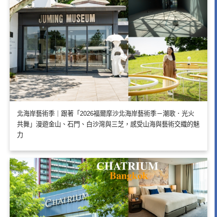
北海岸藝術季｜跟著「2026福爾摩沙北海岸藝術季－潮歌．光火
共舞」漫遊金山、石門、白沙灣與三芝，感受山海與藝術交織的魅
力