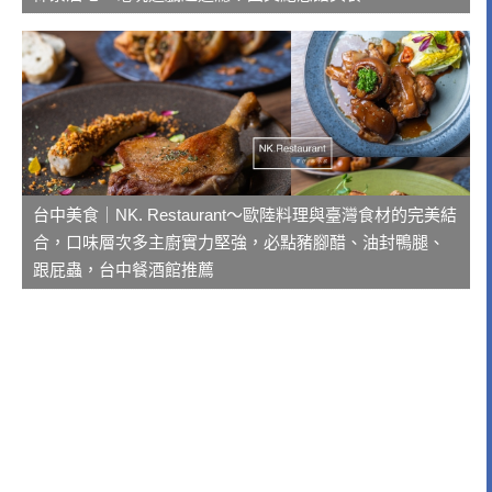
台中美食｜NK. Restaurant～歐陸料理與臺灣食材的完美結
合，口味層次多主廚實力堅強，必點豬腳醋、油封鴨腿、
跟屁蟲，台中餐酒館推薦