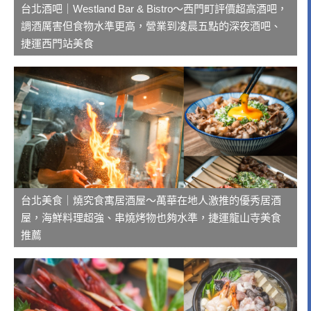
台北酒吧｜Westland Bar & Bistro～西門町評價超高酒吧，
調酒厲害但食物水準更高，營業到凌晨五點的深夜酒吧、
捷運西門站美食
台北美食｜燒究食寓居酒屋～萬華在地人激推的優秀居酒
屋，海鮮料理超強、串燒烤物也夠水準，捷運龍山寺美食
推薦