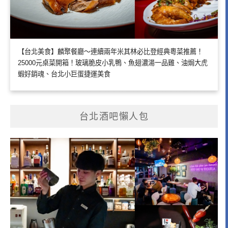
【台北美食】麟聚餐廳～連續兩年米其林必比登經典粵菜推薦！
25000元桌菜開箱！玻璃脆皮小乳鴨、魚翅濃湯一品雞、油焗大虎
蝦好銷魂、台北小巨蛋捷運美食
台北酒吧懶人包