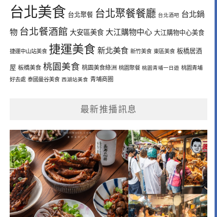
台北美食
台北聚餐餐廳
台北鍋
台北聚餐
台北酒吧
台北餐酒館
物
大江購物中心
大安區美食
大江購物中心美食
捷運美食
新北美食
板橋居酒
捷運中山站美食
新竹美食
東區美食
桃園美食
屋
板橋美食
桃園美食綠洲
桃園聚餐
桃園青埔一日遊
桃園青埔
青埔商圈
好去處
泰國曼谷美食
西湖站美食
最新推播訊息