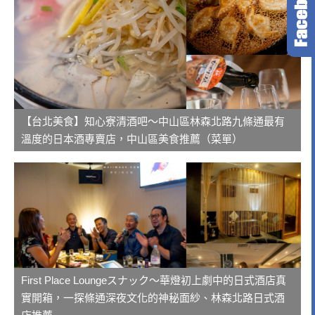
【台北美食】知心寮清酒吧～中山區林森北路九條通最有
溫度的日本酒專賣店，中山區美食推薦（菜單）
First Place Loungeスナック～華燈初上劇中的日式酒店真
實開箱，一探條通深夜文化的神秘面紗、林森北路日式酒