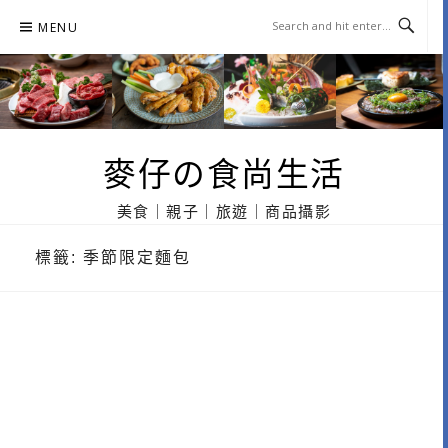
Skip
MENU
to
content
麥仔の食尚生活
美食｜親子｜旅遊｜商品攝影
標籤:
季節限定麵包