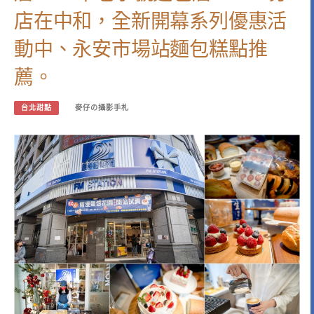
店在中和，全新開幕系列優惠活
動中、永安市場站麵包糕點推
薦。
台北甜點
麥仔の攝影手札