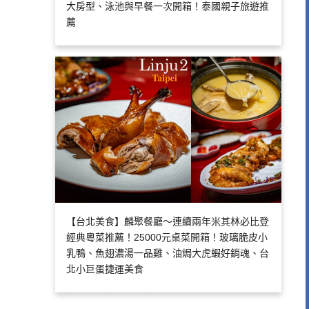
大房型、泳池與早餐一次開箱！泰國親子旅遊推
薦
【台北美食】麟聚餐廳～連續兩年米其林必比登
經典粵菜推薦！25000元桌菜開箱！玻璃脆皮小
乳鴨、魚翅濃湯一品雞、油焗大虎蝦好銷魂、台
北小巨蛋捷運美食