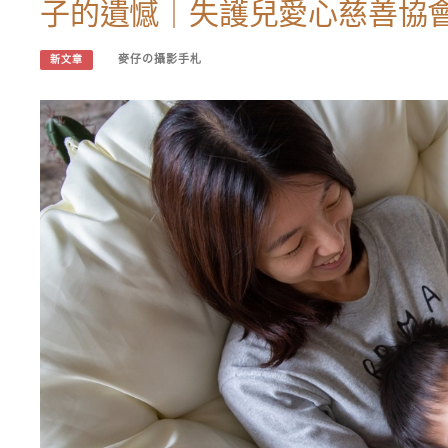
子的遺憾｜失護兒愛心慈善協
麥仔の攝影手札
新文章