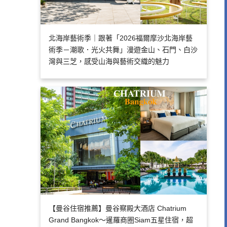
北海岸藝術季｜跟著「2026福爾摩沙北海岸藝
術季－潮歌．光火共舞」漫遊金山、石門、白沙
灣與三芝，感受山海與藝術交織的魅力
【曼谷住宿推薦】曼谷察殿大酒店 Chatrium
Grand Bangkok～暹羅商圈Siam五星住宿，超