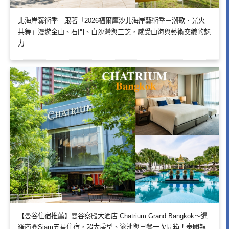
北海岸藝術季｜跟著「2026福爾摩沙北海岸藝術季－潮歌．光火
共舞」漫遊金山、石門、白沙灣與三芝，感受山海與藝術交織的魅
力
【曼谷住宿推薦】曼谷察殿大酒店 Chatrium Grand Bangkok～暹
羅商圈Siam五星住宿，超大房型、泳池與早餐一次開箱！泰國親