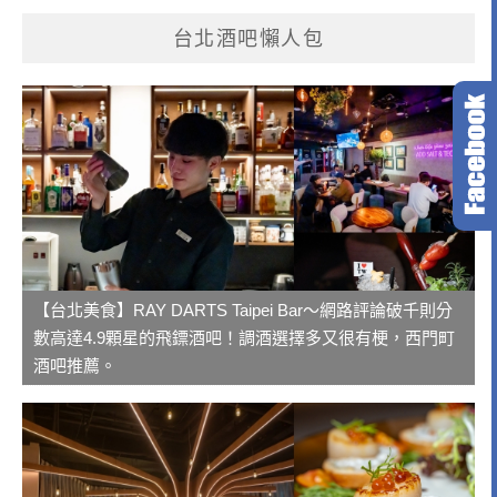
台北酒吧懶人包
【台北美食】RAY DARTS Taipei Bar～網路評論破千則分
數高達4.9顆星的飛鏢酒吧！調酒選擇多又很有梗，西門町
酒吧推薦。