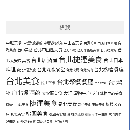
標籤
中壢美食
中山區美食
內
中壢美食推薦
中壢購物推薦
免費停車
內湖日本料理
台北中山區美食
台中美食
台
湖美食
台北串燒
台北信義區美食
台北吃到飽
台北捷運美食
台北居酒屋
台北日本
北大安區美食
料理
台北深夜食堂
台北約會餐廳
台北東區美食
台北火鍋
台北燒肉
台北美食
台北聚餐餐廳
台北鍋
台北聚餐
台北酒吧
台北餐酒館
物
大江購物中心
大安區美食
大江購物中心美食
捷運美食
新北美食
板橋居酒
捷運中山站美食
新竹美食
東區美食
桃園美食
屋
板橋美食
桃園美食綠洲
桃園聚餐
桃園青埔一日遊
桃園青埔
青埔商圈
好去處
泰國曼谷美食
西湖站美食