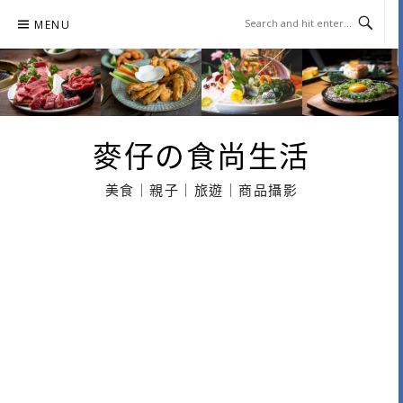
Skip
MENU
to
content
麥仔の食尚生活
美食｜親子｜旅遊｜商品攝影