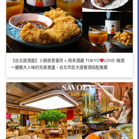
【台北居酒屋】彡耕居食事所 x 時禾酒藏 TOKYO
LOVE 梅酒
～優雅大人味的完美激盪，台北市民大道餐酒搭配推薦