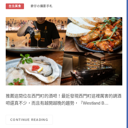
台北美食
麥仔の攝影手札
推薦這間位在西門町的酒吧！最近發現西門町這裡厲害的調酒
吧還真不少，而且有越開越晚的趨勢，『Westland B…
CONTINUE READING