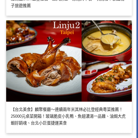
子旅遊推薦
【台北美食】麟聚餐廳～連續兩年米其林必比登經典粵菜推薦！
25000元桌菜開箱！玻璃脆皮小乳鴨、魚翅濃湯一品雞、油焗大虎
蝦好銷魂、台北小巨蛋捷運美食