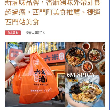
新滷味品牌，香麻夠味外帶即食
超過癮。西門町美食推薦、捷運
西門站美食
台北美食
麥仔の攝影手札