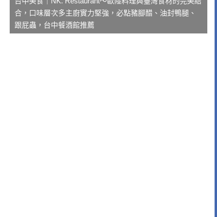
台中美食｜NK. Restaurant～歐陸料理與臺灣食材的完美結
合，口味層次多主廚實力堅強，必點豬腳醋、油封鴨腿、
跟屁蟲，台中餐酒館推薦