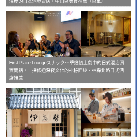
溫度的日本酒專賣店，中山區美食推薦（菜單）
First Place Loungeスナック～華燈初上劇中的日式酒店真
實開箱，一探條通深夜文化的神秘面紗、林森北路日式酒
店推薦