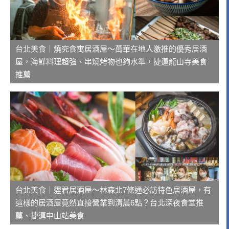
台北美食｜燒究食寓居酒屋～萬華在地人激推的優秀居酒
屋，海鮮料理超強、串燒烤物也夠水準，捷運龍山寺美食
推薦
台北美食｜貍君居酒屋～林森北7條通必訪特色居酒屋，有
這樣的居酒屋竟然直接營業到清晨6點？台北深夜食堂推
薦、捷運中山站美食