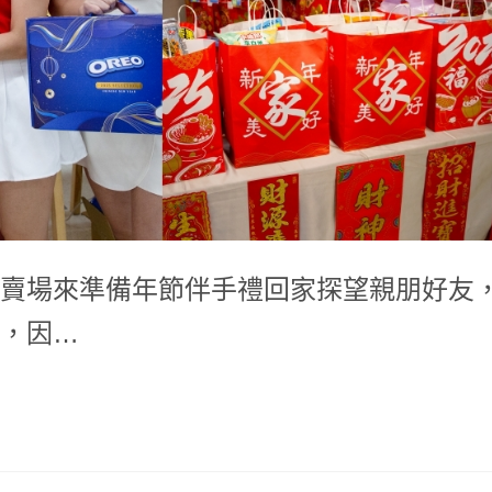
賣場來準備年節伴手禮回家探望親朋好友
，因…