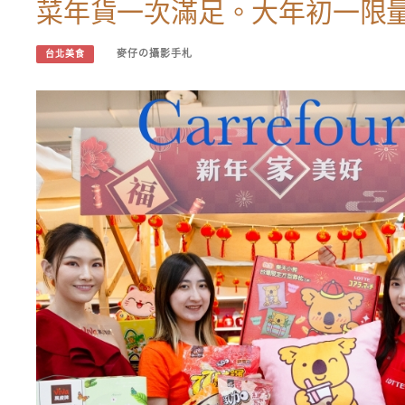
菜年貨一次滿足。大年初一限
麥仔の攝影手札
台北美食