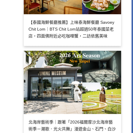
【泰國海鮮餐廳推薦】上味泰海鮮餐廳 Savoey
Chit Lom｜BTS Chit Lom站超過50年泰國菜老
店，四面佛附近必吃咖哩蟹，二訪依舊美味
北海岸藝術季｜跟著「2026福爾摩沙北海岸藝
術季－潮歌．光火共舞」漫遊金山、石門、白沙