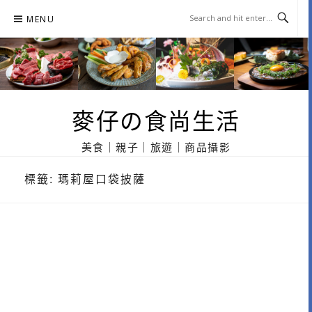
Skip
MENU
to
content
麥仔の食尚生活
美食｜親子｜旅遊｜商品攝影
標籤:
瑪莉屋口袋披薩