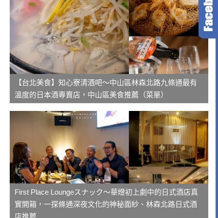
【台北美食】知心寮清酒吧～中山區林森北路九條通最有
溫度的日本酒專賣店，中山區美食推薦（菜單）
First Place Loungeスナック～華燈初上劇中的日式酒店真
實開箱，一探條通深夜文化的神秘面紗、林森北路日式酒
店推薦