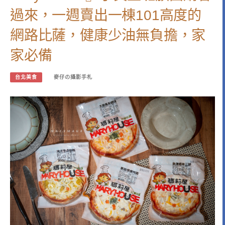
過來，一週賣出一棟101高度的
網路比薩，健康少油無負擔，家
家必備
台北美食
麥仔の攝影手札