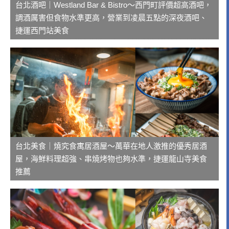
台北酒吧｜Westland Bar & Bistro～西門町評價超高酒吧，
調酒厲害但食物水準更高，營業到凌晨五點的深夜酒吧、
捷運西門站美食
台北美食｜燒究食寓居酒屋～萬華在地人激推的優秀居酒
屋，海鮮料理超強、串燒烤物也夠水準，捷運龍山寺美食
推薦