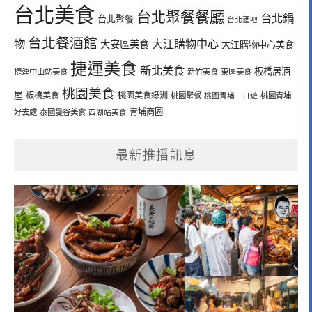
台北美食
台北聚餐餐廳
台北鍋
台北聚餐
台北酒吧
台北餐酒館
物
大江購物中心
大安區美食
大江購物中心美食
捷運美食
新北美食
板橋居酒
捷運中山站美食
新竹美食
東區美食
桃園美食
屋
板橋美食
桃園美食綠洲
桃園聚餐
桃園青埔一日遊
桃園青埔
青埔商圈
好去處
泰國曼谷美食
西湖站美食
最新推播訊息