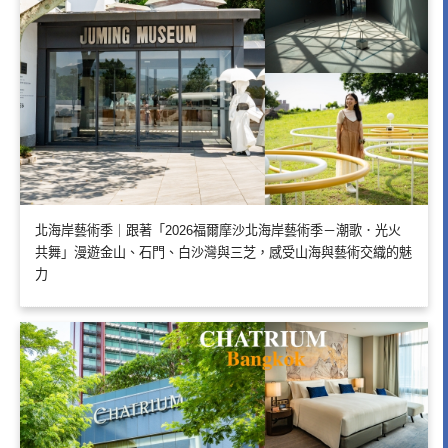
北海岸藝術季｜跟著「2026福爾摩沙北海岸藝術季－潮歌．光火
共舞」漫遊金山、石門、白沙灣與三芝，感受山海與藝術交織的魅
力