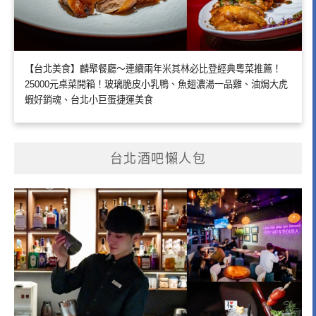
【台北美食】麟聚餐廳～連續兩年米其林必比登經典粵菜推薦！
25000元桌菜開箱！玻璃脆皮小乳鴨、魚翅濃湯一品雞、油焗大虎
蝦好銷魂、台北小巨蛋捷運美食
台北酒吧懶人包