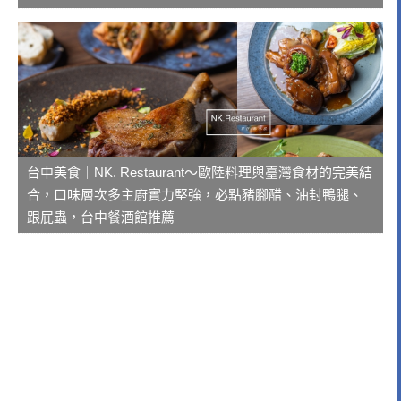
台中美食｜NK. Restaurant～歐陸料理與臺灣食材的完美結
合，口味層次多主廚實力堅強，必點豬腳醋、油封鴨腿、
跟屁蟲，台中餐酒館推薦