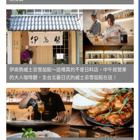
伊高勢威士忌雪茄館～這裡真的不是日料店，中午就營業
的大人咖啡廳，全台北最日式的威士忌雪茄館在這！