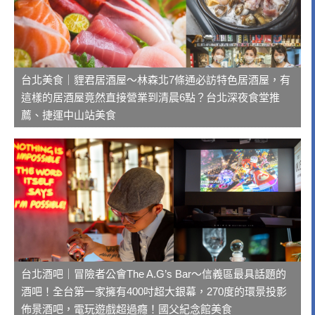
台北美食｜貍君居酒屋～林森北7條通必訪特色居酒屋，有
這樣的居酒屋竟然直接營業到清晨6點？台北深夜食堂推
薦、捷運中山站美食
台北酒吧｜冒險者公會The A.G’s Bar～信義區最具話題的
酒吧！全台第一家擁有400吋超大銀幕，270度的環景投影
佈景酒吧，電玩遊戲超過癮！國父紀念館美食