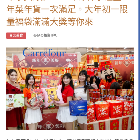
年菜年貨一次滿足。大年初一限
量福袋滿滿大獎等你來
台北美食
麥仔の攝影手札