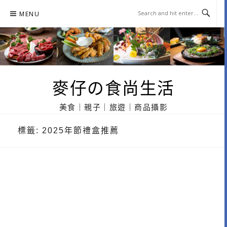
Skip
MENU
to
content
麥仔の食尚生活
美食｜親子｜旅遊｜商品攝影
標籤:
2025年節禮盒推薦