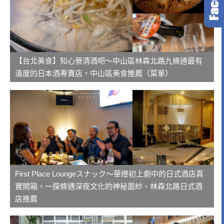
【台北美食】知心寮清酒吧～中山區林森北路九條通最有
溫度的日本酒專賣店，中山區美食推薦（菜單）
First Place Loungeスナック～華燈初上劇中的日式酒店真
實開箱，一探條通深夜文化的神秘面紗、林森北路日式酒
店推薦