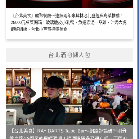
【台北美食】麟聚餐廳～連續兩年米其林必比登經典粵菜推薦！
25000元桌菜開箱！玻璃脆皮小乳鴨、魚翅濃湯一品雞、油焗大虎
蝦好銷魂、台北小巨蛋捷運美食
台北酒吧懶人包
【台北美食】RAY DARTS Taipei Bar～網路評論破千則分
數高達4.9顆星的飛鏢酒吧！調酒選擇多又很有梗，西門町