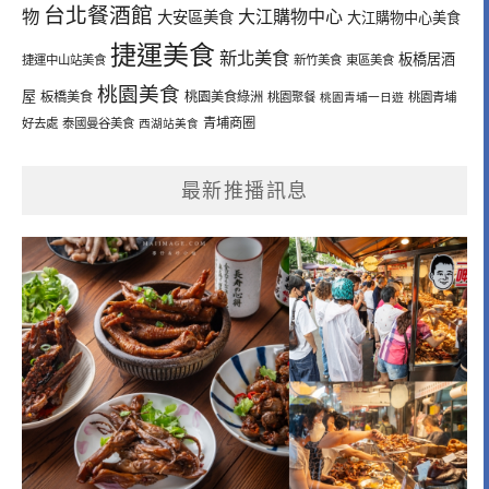
台北餐酒館
物
大江購物中心
大安區美食
大江購物中心美食
捷運美食
新北美食
板橋居酒
捷運中山站美食
新竹美食
東區美食
桃園美食
屋
板橋美食
桃園美食綠洲
桃園聚餐
桃園青埔一日遊
桃園青埔
青埔商圈
好去處
泰國曼谷美食
西湖站美食
最新推播訊息