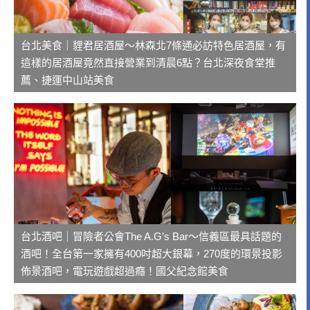
台北美食｜貍君居酒屋～林森北7條通必訪特色居酒屋，有
這樣的居酒屋竟然直接營業到清晨6點？台北深夜食堂推
薦、捷運中山站美食
台北酒吧｜冒險者公會The A.G’s Bar～信義區最具話題的
酒吧！全台第一家擁有400吋超大銀幕，270度的環景投影
佈景酒吧，電玩遊戲超過癮！國父紀念館美食