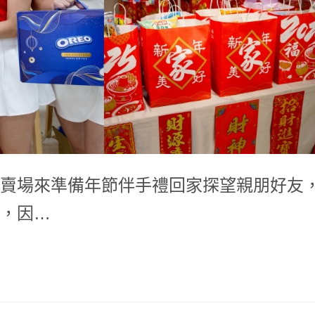
賣場來準備年節伴手禮回家探望親朋好友
，因…