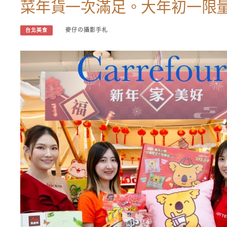
菜年貨一次滿足。大年初一限
麥仔の攝影手札
台北美食