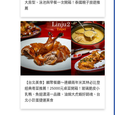
大房型、泳池與早餐一次開箱！泰國親子旅遊推
薦
【台北美食】麟聚餐廳～連續兩年米其林必比登
經典粵菜推薦！25000元桌菜開箱！玻璃脆皮小
乳鴨、魚翅濃湯一品雞、油焗大虎蝦好銷魂、台
北小巨蛋捷運美食