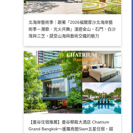
北海岸藝術季｜跟著「2026福爾摩沙北海岸藝
術季－潮歌．光火共舞」漫遊金山、石門、白沙
灣與三芝，感受山海與藝術交織的魅力
【曼谷住宿推薦】曼谷察殿大酒店 Chatrium
Grand Bangkok～暹羅商圈Siam五星住宿，超