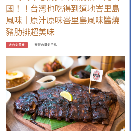
國！！台灣也吃得到道地峇里島
風味｜原汁原味峇里島風味醬燒
豬肋排超美味
大台北美食
麥仔の攝影手札