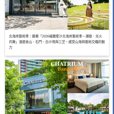
北海岸藝術季｜跟著「2026福爾摩沙北海岸藝術季－潮歌．光火
共舞」漫遊金山、石門、白沙灣與三芝，感受山海與藝術交織的魅
力