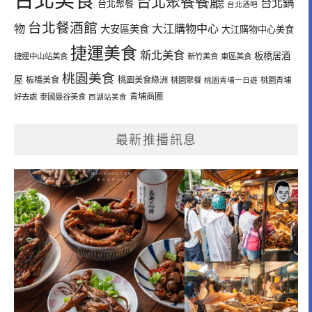
台北聚餐餐廳
台北鍋
台北聚餐
台北酒吧
台北餐酒館
物
大江購物中心
大安區美食
大江購物中心美食
捷運美食
新北美食
板橋居酒
捷運中山站美食
新竹美食
東區美食
桃園美食
屋
板橋美食
桃園美食綠洲
桃園聚餐
桃園青埔一日遊
桃園青埔
青埔商圈
好去處
泰國曼谷美食
西湖站美食
最新推播訊息