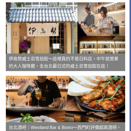
伊高勢威士忌雪茄館～這裡真的不是日料店，中午就營業
的大人咖啡廳，全台北最日式的威士忌雪茄館在這！
台北酒吧｜Westland Bar & Bistro～西門町評價超高酒吧，