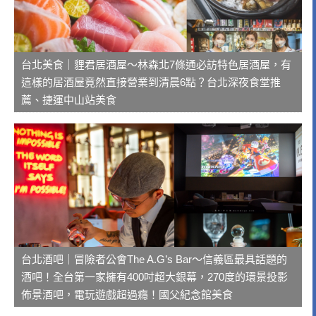
台北美食｜貍君居酒屋～林森北7條通必訪特色居酒屋，有
這樣的居酒屋竟然直接營業到清晨6點？台北深夜食堂推
薦、捷運中山站美食
台北酒吧｜冒險者公會The A.G’s Bar～信義區最具話題的
酒吧！全台第一家擁有400吋超大銀幕，270度的環景投影
佈景酒吧，電玩遊戲超過癮！國父紀念館美食