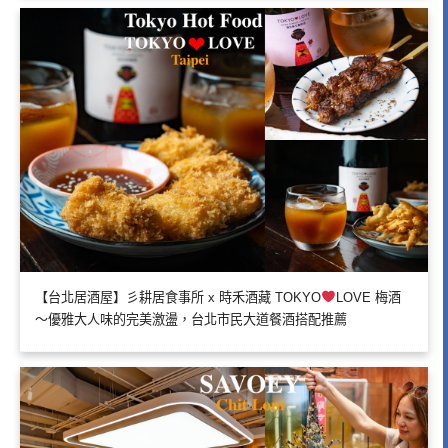
【台北居酒屋】彡耕居食事所 x 時禾酒藏 TOKYO
LOVE 梅酒
～優雅大人味的完美激盪，台北市民大道餐酒搭配推薦