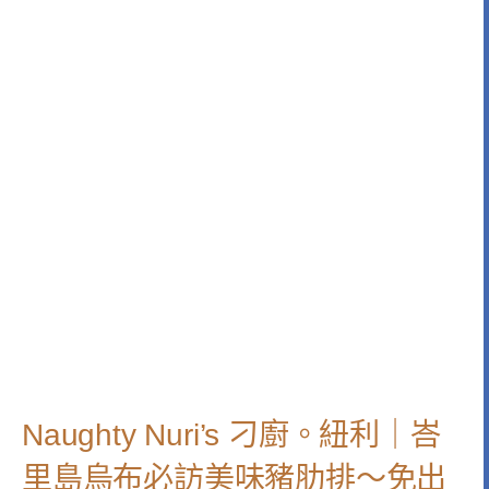
Naughty Nuri’s 刁廚。紐利｜峇
里島烏布必訪美味豬肋排～免出