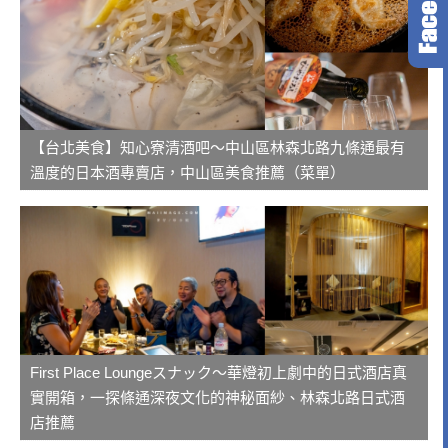
【台北美食】知心寮清酒吧～中山區林森北路九條通最有
溫度的日本酒專賣店，中山區美食推薦（菜單）
First Place Loungeスナック～華燈初上劇中的日式酒店真
實開箱，一探條通深夜文化的神秘面紗、林森北路日式酒
店推薦