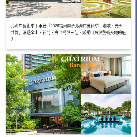
北海岸藝術季｜跟著「2026福爾摩沙北海岸藝術季－潮歌．光火
共舞」漫遊金山、石門、白沙灣與三芝，感受山海與藝術交織的魅
力