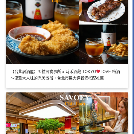
【台北居酒屋】彡耕居食事所 x 時禾酒藏 TOKYO
LOVE 梅酒
～優雅大人味的完美激盪，台北市民大道餐酒搭配推薦