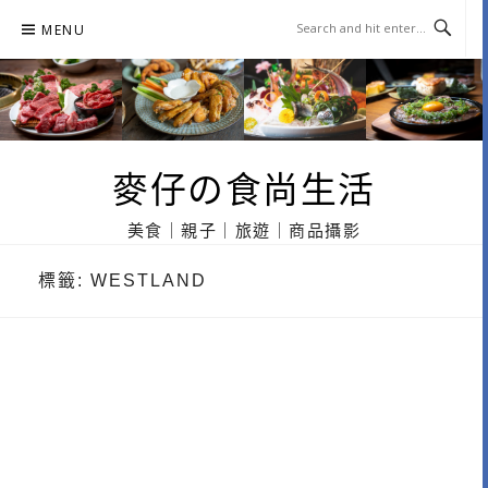
Skip
MENU
to
content
麥仔の食尚生活
美食｜親子｜旅遊｜商品攝影
標籤:
WESTLAND