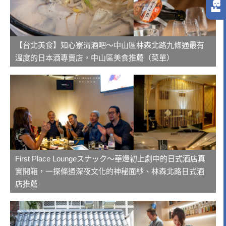
【台北美食】知心寮清酒吧～中山區林森北路九條通最有
溫度的日本酒專賣店，中山區美食推薦（菜單）
First Place Loungeスナック～華燈初上劇中的日式酒店真
實開箱，一探條通深夜文化的神秘面紗、林森北路日式酒
店推薦