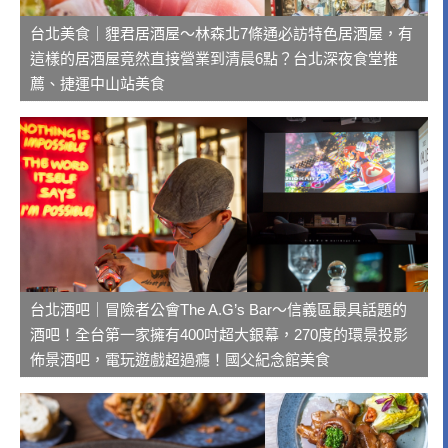
台北美食｜貍君居酒屋～林森北7條通必訪特色居酒屋，有
這樣的居酒屋竟然直接營業到清晨6點？台北深夜食堂推
薦、捷運中山站美食
台北酒吧｜冒險者公會The A.G’s Bar～信義區最具話題的
酒吧！全台第一家擁有400吋超大銀幕，270度的環景投影
佈景酒吧，電玩遊戲超過癮！國父紀念館美食