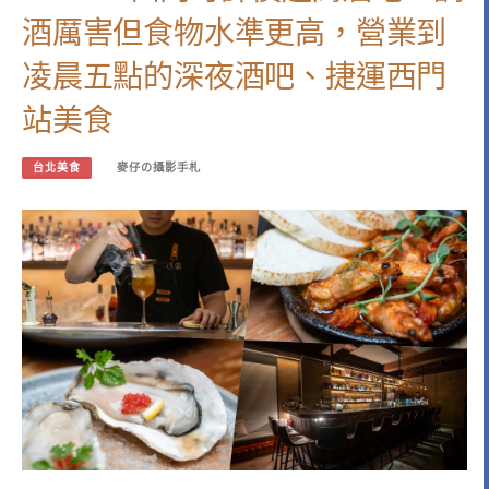
酒厲害但食物水準更高，營業到
凌晨五點的深夜酒吧、捷運西門
站美食
台北美食
麥仔の攝影手札