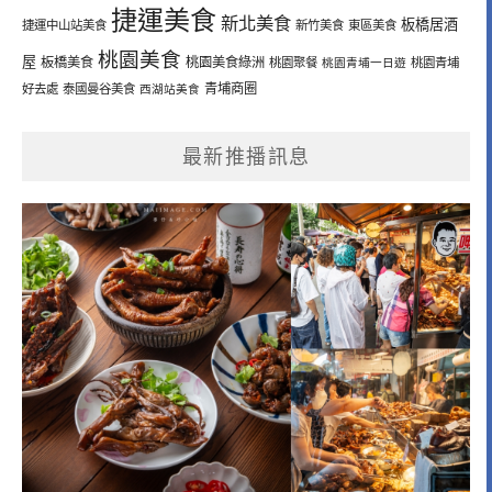
捷運美食
新北美食
板橋居酒
捷運中山站美食
新竹美食
東區美食
桃園美食
屋
板橋美食
桃園美食綠洲
桃園聚餐
桃園青埔一日遊
桃園青埔
青埔商圈
好去處
泰國曼谷美食
西湖站美食
最新推播訊息