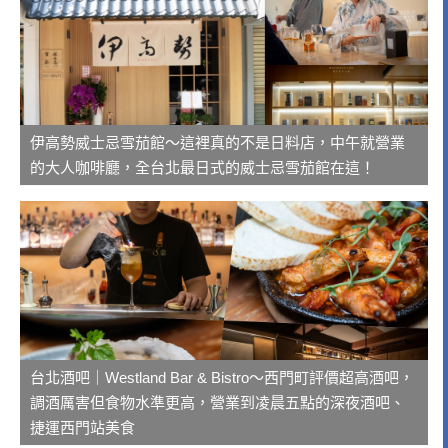
伊高勢威士忌雪茄館～這裡真的不是日料店，中午就營業
的大人咖啡廳，全台北最日式的威士忌雪茄館在這！
台北酒吧｜Westland Bar & Bistro～西門町評價超高酒吧，
調酒厲害但食物水準更高，營業到凌晨五點的深夜酒吧、
捷運西門站美食