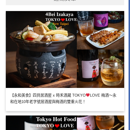
【永和美食】四貝居酒屋 x 時禾酒藏 TOKYO
LOVE 梅酒～永
和在地10年老字號居酒屋與梅酒的雙重火花！