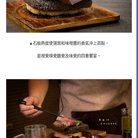
▲石板熱度使蒲葉和味噌醬的香氣沖上高點，
是視覺嗅覺聽覺及味覺的四重饗宴。