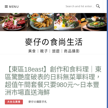
Skip
MENU
to
content
麥仔の食尚生活
美食｜親子｜旅遊｜商品攝影
【東區18east】創作和食料理｜東
區驚艷度破表的日料無菜單料理，
超值午間套餐只要980元～日本豐
洲市場直送海鮮
大台北美食
麥仔の攝影手札