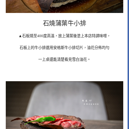
石燒蒲葉牛小排
▲石板燒至400度高溫，放上蒲葉後塗上本店特調味噌，
石板上的牛小排選用安格斯牛小排切片，油花分佈均勻
一上桌還能清楚看見雪白油花。