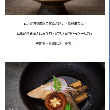
▲甜蝦的甜度跟口感真沒話說，新鮮度超高。
真鯛的彈牙讓人印象深刻，加點現磨的芥末跟一點醬油
更能提出真鯛的甜，美味。