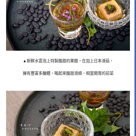
▲新鮮水雲泡上特製酸甜的果醋，在加上日本滑菇，
擁有豐富多醣體，喝起來酸甜滑順，相當開胃的前菜