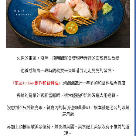
久違的東區，沒隔一段時間就會發現巷弄裡的面貌有些改變
也養成每隔一段時間就要來東區巷弄走走晃晃的習慣，
『
東區18
East創作和食料理』
是間開店近一年多的和食料理專賣店
獨棟的建築外觀相當顯眼，很常經過但始終沒進去用過餐，
沒想到不只外觀亮眼，餐廳內的裝潢也如此夢幻，根本就是老闆的珍藏
展示館
再加上頂樓無敵美景優勢，越夜越美麗。美食配上美景沒有不推薦的道
理。