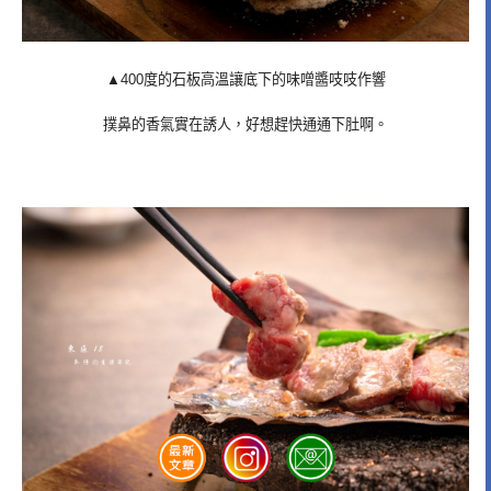
▲400度的石板高溫讓底下的味噌醬吱吱作響
撲鼻的香氣實在誘人，好想趕快通通下肚啊。