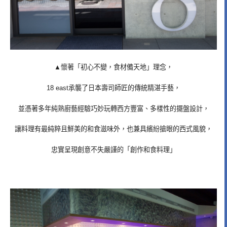
▲懷著「初心不變，食材備天地」理念，
18 east承襲了日本壽司師匠的傳統精湛手藝，
並憑著多年純熟廚藝經驗巧妙玩轉西方豐富、多樣性的擺盤設計，
讓料理有最純粹且鮮美的和食滋味外，也兼具繽紛搶眼的西式風貌，
忠實呈現創意不失嚴謹的「創作和食料理」