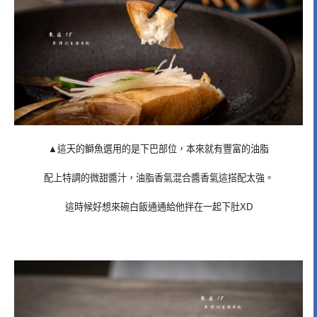
▲這天的鰤魚選用的是下巴部位，本來就有豐富的油脂
配上特調的微甜醬汁，油脂香氣混合醬香氣這搭配太強。
這時候好想來碗白飯通通給他拌在一起下肚XD