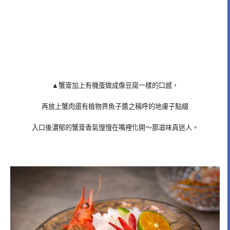
▲蟹膏加上有機蛋做成像豆腐一樣的口感，
再放上蟹肉還有植物界魚子醬之稱呼的地膚子點綴
入口後濃郁的蟹膏香氣慢慢在嘴裡化開～那滋味真迷人。