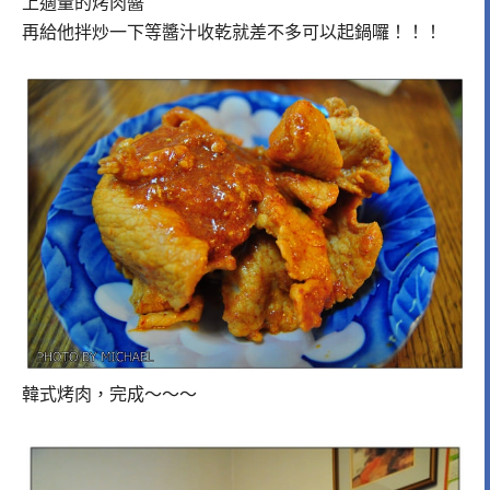
上適量的烤肉醬
再給他拌炒一下等醬汁收乾就差不多可以起鍋囉！！！
韓式烤肉，完成～～～