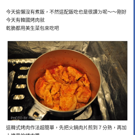
今天偷懶沒有煮飯，不然這配飯吃也是很讚ㄉ呢～～剛好
今天有韓國烤肉就
乾脆都用美生菜包來吃吧
這韓式烤肉作法超簡單，先把火鍋肉片煎到７分熟，再加