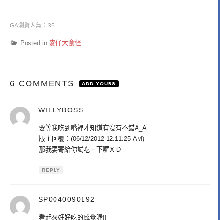
GA瀏覽人氣：35
Posted in
麥仔大食怪
6 COMMENTS
ADD YOURS
WILLYBOSS
表
示:
要等我吃到嘴裡才知道有沒有不錯A_A
版主回覆：(06/12/2012 12:11:25 AM)
那我要寄給你試吃ㄧ下囉ＸＤ
REPLY
SP0040090192
表
示:
看起來好好吃的感覺喔!!