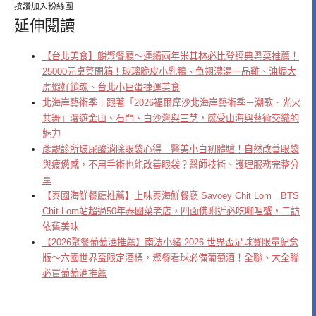
按讚加入粉絲團
延伸閱讀
【台北美食】麟聚餐廳～連續兩年米其林必比登經典粵菜推薦！
25000元桌菜開箱！玻璃脆皮小乳鴨、魚翅濃湯一品雞、油焗大
虎蝦好銷魂、台北小巨蛋捷運美食
北海岸藝術季｜跟著「2026福爾摩沙北海岸藝術季－潮歌．光火
共舞」漫遊金山、石門、白沙灣與三芝，感受山海與藝術交織的
魅力
彥靚診所玻尿酸消除眼袋心得｜醫美小白初體驗！自然改善眼袋
與疲憊感，不用手術也能改善眼袋？醫師技術、護理服務完整分
享
【泰國海鮮餐廳推薦】上味泰海鮮餐廳 Savoey Chit Lom｜BTS
Chit Lom站超過50年泰國菜老店，四面佛附近必吃咖哩蟹，二訪
依舊美味
【2026聚餐葡萄酒推薦】南法小豬 2026 世界盃足球賽限量紀念
版～六國世界盃限定酒標，聚餐看球必備葡萄酒！全聯、大全聯
必買葡萄酒推薦