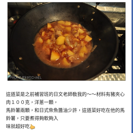
這道菜是之前補習班的日文老師敎我的～～材料有豬夾心
肉１００克，洋蔥一顆，
馬鈴薯兩顆，和日式柴魚醬油少許，這道菜好吃在他的馬
鈴薯，只要煮得夠軟夠入
味就超好吃