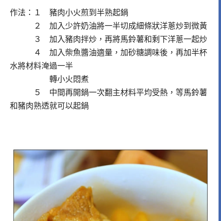
作法：１ 豬肉小火煎到半熟起鍋
２ 加入少許奶油將一半切成細條狀洋蔥炒到微黃
３ 加入豬肉拌炒，再將馬鈴薯和剩下洋蔥一起炒
４ 加入柴魚醬油適量，加砂糖調味後，再加半杯
水將材料淹過一半
轉小火悶煮
５ 中間再開鍋一次翻主材料平均受熱，等馬鈴薯
和豬肉熟透就可以起鍋