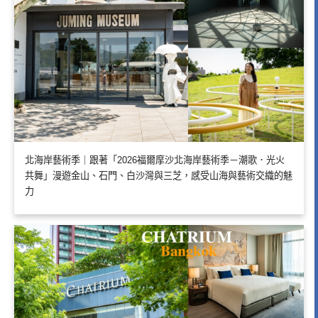
北海岸藝術季｜跟著「2026福爾摩沙北海岸藝術季－潮歌．光火
共舞」漫遊金山、石門、白沙灣與三芝，感受山海與藝術交織的魅
力