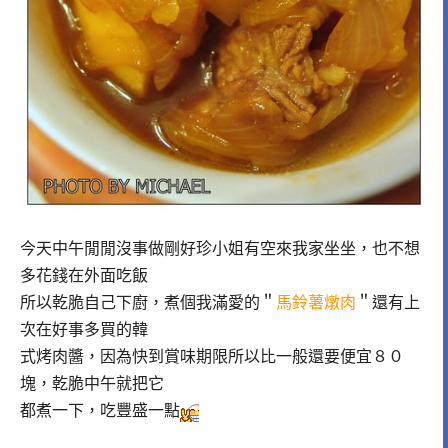
今天中午閒閒沒事做剛好珍小姐有空來我家坐坐，也不想
多花錢在外面吃飯
所以乾脆自己下廚，煮個我滿愛的＂
馬鈴薯燉肉
＂還有上
次在好事多買的韓
式烤肉醬，因為快到賞味期限所以比一般還要便宜８０
塊，乾脆中午就把它
都煮一下，吃豐盛一點