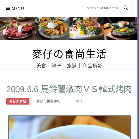
Skip
MENU
to
content
麥仔の食尚生活
美食｜親子｜旅遊｜商品攝影
2009.6.6 馬鈴薯燉肉ＶＳ韓式烤肉
麥仔大食怪
麥仔の攝影手札
6