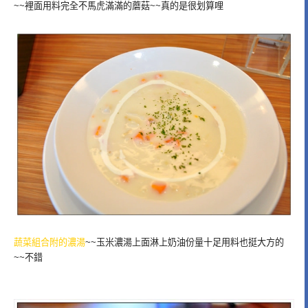
~~裡面用料完全不馬虎滿滿的蘑菇~~真的是很划算哩
蔬菜組合附的濃湯
~~玉米濃湯上面淋上奶油份量十足用料也挺大方的
~~不錯