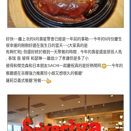
好快~~離上次的9月壽星聚會已經是一年前的事勒~~今年的9月份慶生
很幸運的剛剛好選在我生日的當天~~(大家真的是
有夠忙啦) 但還好終於橋到一天聚餐的時間 , 今年的壽星還是原班人馬
, 泰瑞 我 彼得 和瑟琳~~雖說少了孝謙但是多了小
彼得和傑克森和日本朋友SACHI一起慶祝真的是好熱鬧阿
~~今年的
餐廳選在吉娜強力推薦珍小姐又想很久的餐廳”
薩莉亞義式餐廳”用餐~~