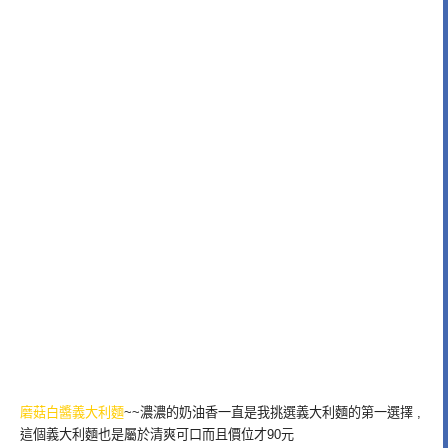
磨菇白醬義大利麵
~~濃濃的奶油香一直是我挑選義大利麵的第一選擇 ,
這個義大利麵也是屬於清爽可口而且價位才90元