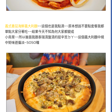
義式番茄海鮮義大利麵
~~這個也是我點滴~~原本想說不要點套餐我都
單點大家分著吃~~結果今天不知為何大家都變成
小鳥胃~~所以後面我跟泰瑞清盤清的挺辛苦ㄉㄚ~~這個義大利麵中規
中矩味道偏淡~SOSO囉