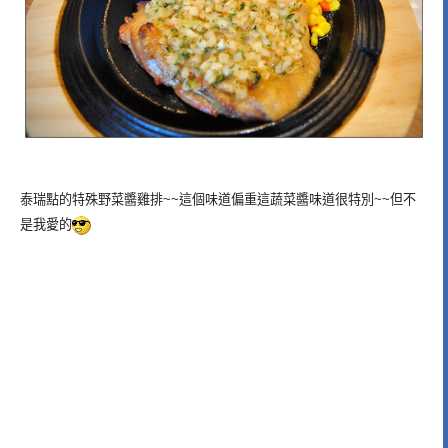
泰瑞點的特殊野菜醬雞排~~這個味道偏重這蔬菜醬味道很特別~~但不
是我愛的