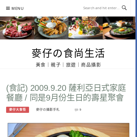
Skip
MENU
to
content
麥仔の食尚生活
美食｜親子｜旅遊｜商品攝影
(食記) 2009.9.20 薩利亞日式家庭
餐廳 / 同是9月份生日的壽星聚會
麥仔大食怪
麥仔の攝影手札
9