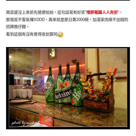
再菜還沒上來前先隨便拍拍，這句話寫有好笑”
增胖報國人人有折
“，
那我就不客氣囉XDDD，再來就是那日賣2000碗，加湯家肉燥不加錢的
招牌擔仔麵，
看到這個有沒有覺得很划算阿