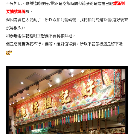
不只如此，雖然這時候是7點正是吃飯時間但誇張的是這裡已經
爆滿到
要抽號碼牌
囉，
但因為實在太混亂了，所以沒拍到號碼機，我們抽到的是13號(還好後來
沒等很久)，
和泰瑞兩個乾瞪眼正想要不要轉移陣地，
但是惡魔告訴我不行，要等，絕對值得滴，所以不管怎樣還是留下囉