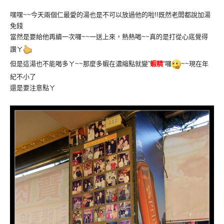
嘿嘿~~今天兩個仁最愛的湯也是不可以放過他的啦!!既然老闆都說加湯
免錢
當然是要給他再續一次囉~~一送上來，熱熱喝~~真的是打從心底覺得
讚ㄚ
但是這湯也不能喝多ㄚ~~那麼多蝦在濃縮點就變”
蝦精
“囉
~~現在年
紀不小了
還是要注意點ㄚ