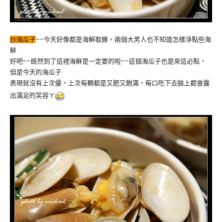
炒海瓜子
~~今天好像都是海鮮取勝，兩個大男人也不知道怎樣淨點些海
鮮
好吧~~既然到了這裡海鮮是一定要的啦~~這個海瓜子也是來這必點，
但是今天的海瓜子
表現就沒有上次優，上次每顆都是又肥又飽滿，每口吃下去臉上都會露
出滿足的笑容ㄚ