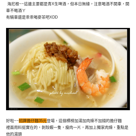
海尼根~~這邊主要都是青X生啤酒，但本日無緣，注意喝酒不開車，開
車不喝酒ㄚ
有騎車還是乖乖喝麥茶吧XDD
好啦~~
招牌擔仔麵35元
登場，這個標榜加湯加肉燥不加錢的擔仔麵
裡面用料挺實在的，剝殼蝦一隻，瘦肉一片，再加上獨家肉燥，重點是
他的湯頭