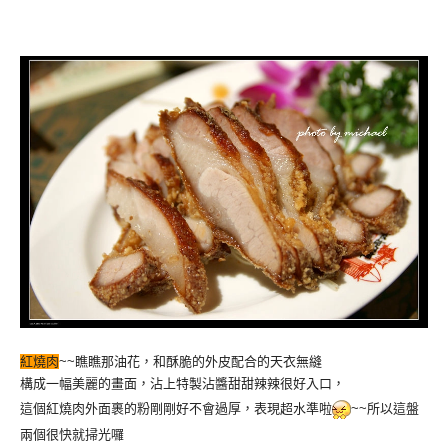
紅燒肉
~~瞧瞧那油花，和酥脆的外皮配合的天衣無縫
構成一幅美麗的畫面，沾上特製沾醬甜甜辣辣很好入口，
這個紅燒肉外面裹的粉剛剛好不會過厚，表現超水準啦
~~所以這盤
兩個很快就掃光囉