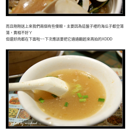
而且剛剛送上來我們兩個有些傻眼，主要因為這盤子裡的海瓜子都空蕩
蕩，賣相不好ㄚ
但還好肉都在下面啦~~下次應該要把它通通翻起來再拍的XDDD