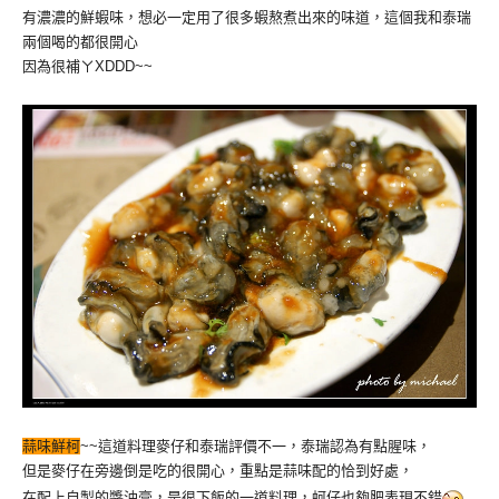
有濃濃的鮮蝦味，想必一定用了很多蝦熬煮出來的味道，這個我和泰瑞
兩個喝的都很開心
因為很補ㄚXDDD~~
蒜味鮮柯
~~這道料理麥仔和泰瑞評價不一，泰瑞認為有點腥味，
但是麥仔在旁邊倒是吃的很開心，重點是蒜味配的恰到好處，
在配上自製的醬油膏，是很下飯的一道料理，蚵仔也夠肥表現不錯