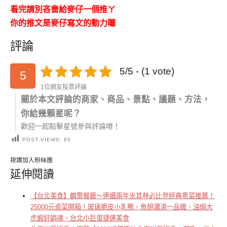
看完請別吝嗇給麥仔一個推ㄚ
你的推文是麥仔寫文的動力囉
評論
5/5 - (1 vote)
5
1位網友投票評論
關於本文評論的商家、商品、景點、議題、方法，
你給幾顆星呢？
歡迎一起點擊星號參與評論唷！
POST VIEWS:
85
按讚加入粉絲團
延伸閱讀
【台北美食】麟聚餐廳～連續兩年米其林必比登經典粵菜推薦！
25000元桌菜開箱！玻璃脆皮小乳鴨、魚翅濃湯一品雞、油焗大
虎蝦好銷魂、台北小巨蛋捷運美食