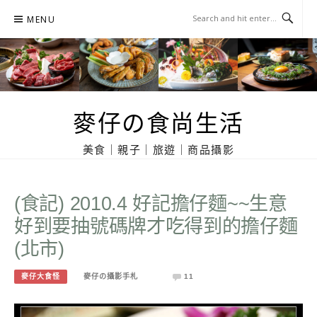
Skip
MENU
to
content
麥仔の食尚生活
美食｜親子｜旅遊｜商品攝影
(食記) 2010.4 好記擔仔麵~~生意
好到要抽號碼牌才吃得到的擔仔麵
(北市)
麥仔大食怪
麥仔の攝影手札
11