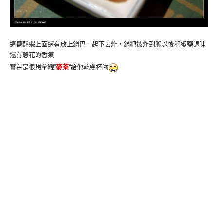
這鹽酥蝦上面還有放上鍋巴一起下去炸，鍋粑被炸到脆以後和椒鹽調味
還有蔥花的香氣
實在是很想拿罐”
麥茶
“給他乾幾杯啦