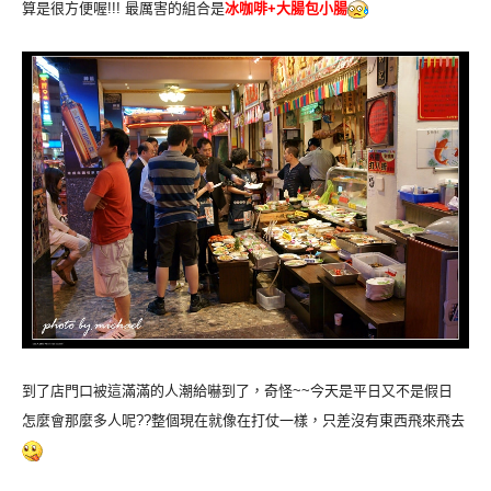
算是很方便喔!!! 最厲害的組合是
冰
咖啡+大腸包小腸
到了店門口被這滿滿的人潮給嚇到了，奇怪~~今天是平日又不是假日
怎麼會那麼多人呢??整個現在就像在打仗一樣，只差沒有東西飛來飛去