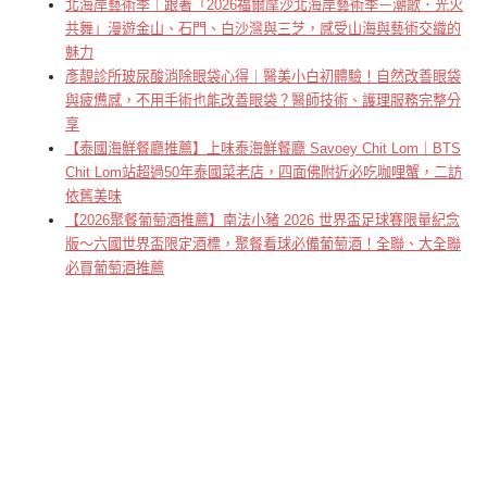
北海岸藝術季｜跟著「2026福爾摩沙北海岸藝術季－潮歌．光火
共舞」漫遊金山、石門、白沙灣與三芝，感受山海與藝術交織的
魅力
彥靚診所玻尿酸消除眼袋心得｜醫美小白初體驗！自然改善眼袋
與疲憊感，不用手術也能改善眼袋？醫師技術、護理服務完整分
享
【泰國海鮮餐廳推薦】上味泰海鮮餐廳 Savoey Chit Lom｜BTS
Chit Lom站超過50年泰國菜老店，四面佛附近必吃咖哩蟹，二訪
依舊美味
【2026聚餐葡萄酒推薦】南法小豬 2026 世界盃足球賽限量紀念
版～六國世界盃限定酒標，聚餐看球必備葡萄酒！全聯、大全聯
必買葡萄酒推薦