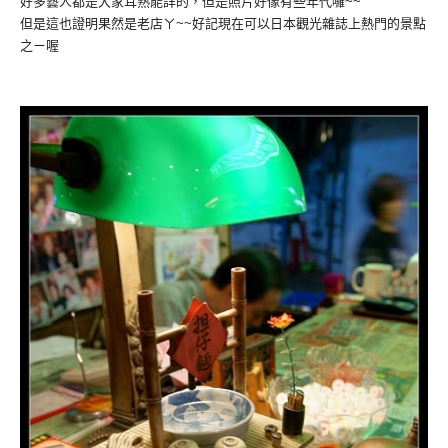
好多藝人都是大家耳熟能詳的，但是照片好像有些年代囉~~
但是這也證明果然是老店ㄚ~~好記現在可以日本觀光雜誌上熱門的景點
之ㄧ喔