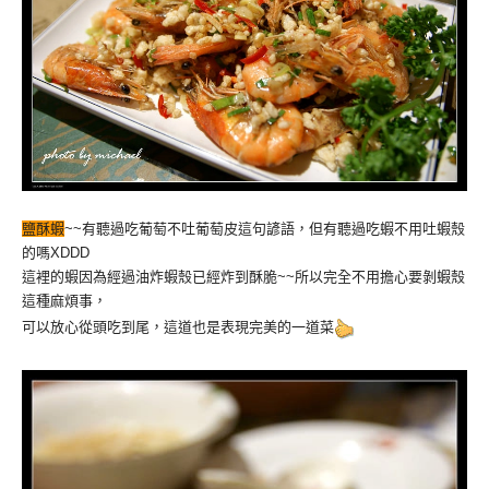
鹽酥蝦
~~有聽過吃葡萄不吐葡萄皮這句諺語，但有聽過吃蝦不用吐蝦殼
的嗎XDDD
這裡的蝦因為經過油炸蝦殼已經炸到酥脆~~所以完全不用擔心要剝蝦殼
這種麻煩事，
可以放心從頭吃到尾，這道也是表現完美的一道菜