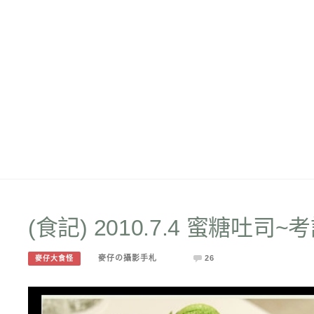
(食記) 2010.7.4 蜜糖吐
麥仔の攝影手札
26
麥仔大食怪