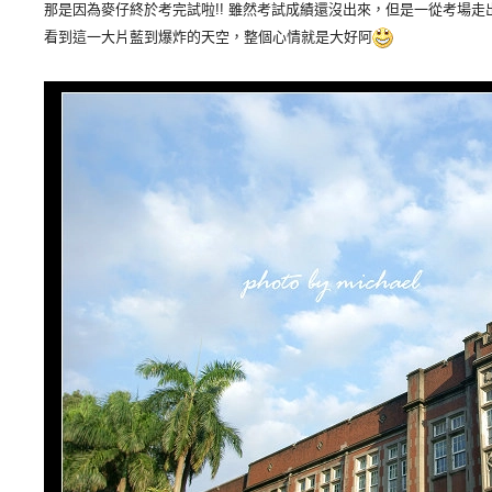
那是因為麥仔終於考完試啦!! 雖然考試成績還沒出來，但是一從考場走
看到這一大片藍到爆炸的天空，整個心情就是大好阿