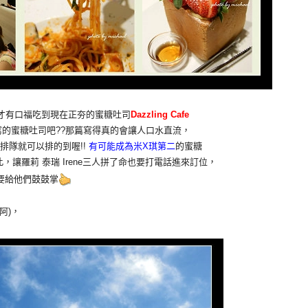
才有口福吃到現在正夯的蜜糖吐司
Dazzling Cafe
的蜜糖吐司吧??那篇寫得真的會讓人口水直流，
排隊就可以排的到喔!!
有可能成為米X琪第二
的蜜糖
讓羅莉 泰瑞 Irene三人拼了命也要打電話進來訂位，
要給他們鼓鼓掌
阿)，