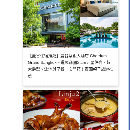
【曼谷住宿推薦】曼谷察殿大酒店 Chatrium
Grand Bangkok～暹羅商圈Siam五星住宿，超
大房型、泳池與早餐一次開箱！泰國親子旅遊推
薦