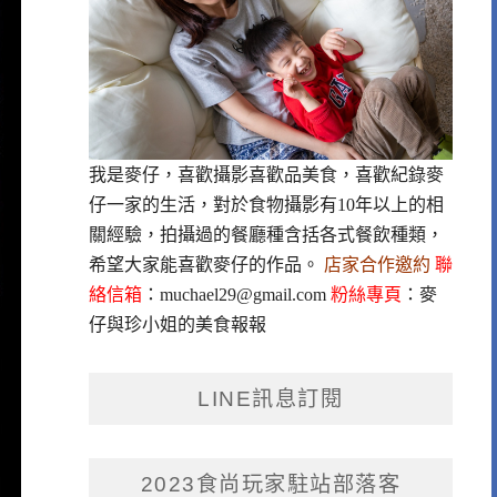
我是麥仔，喜歡攝影喜歡品美食，喜歡紀錄麥
仔一家的生活，對於食物攝影有10年以上的相
關經驗，拍攝過的餐廳種含括各式餐飲種類，
希望大家能喜歡麥仔的作品。
店家合作邀約
聯
絡信箱
：
muchael29@gmail.com
粉絲專頁
：
麥
仔與珍小姐的美食報報
LINE訊息訂閱
2023食尚玩家駐站部落客