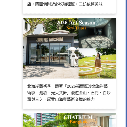
店，四面佛附近必吃咖哩蟹，二訪依舊美味
北海岸藝術季｜跟著「2026福爾摩沙北海岸藝
術季－潮歌．光火共舞」漫遊金山、石門、白沙
灣與三芝，感受山海與藝術交織的魅力