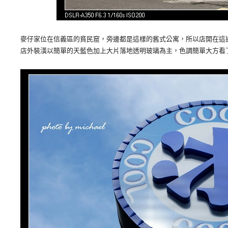
麥仔家位在信義區的貧民窟，旁邊都是這樣的舊式公寓，所以店開在這
店外裝潢以簡單的天藍色加上大片落地透明玻璃為主，色調簡單大方看