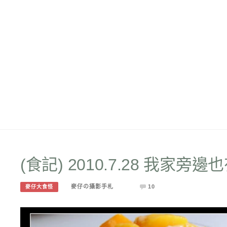
(食記) 2010.7.28 我家旁
麥仔の攝影手札
10
麥仔大食怪