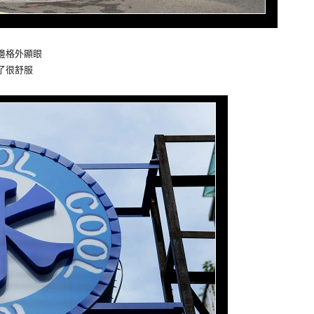
邊格外顯眼
了很舒服