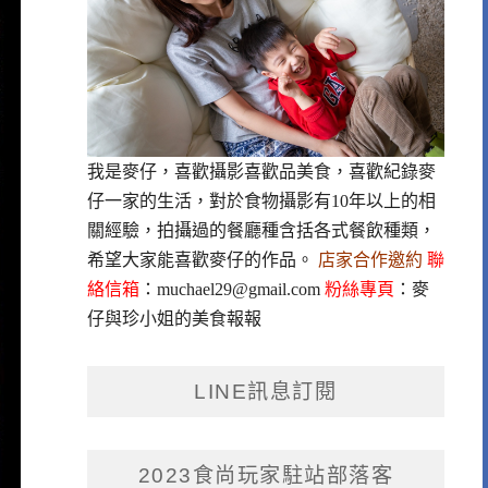
我是麥仔，喜歡攝影喜歡品美食，喜歡紀錄麥
仔一家的生活，對於食物攝影有10年以上的相
關經驗，拍攝過的餐廳種含括各式餐飲種類，
希望大家能喜歡麥仔的作品。
店家合作邀約
聯
絡信箱
：
muchael29@gmail.com
粉絲專頁
：
麥
仔與珍小姐的美食報報
LINE訊息訂閱
2023食尚玩家駐站部落客