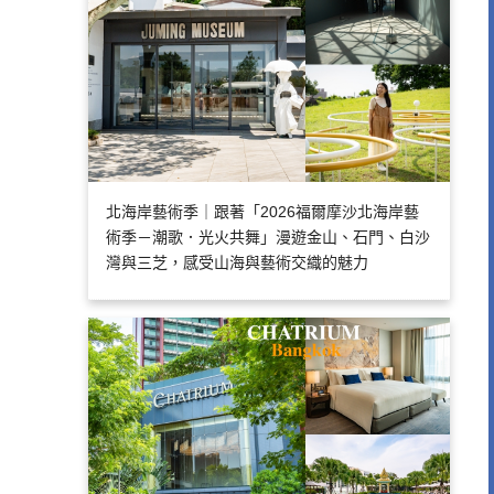
北海岸藝術季｜跟著「2026福爾摩沙北海岸藝
術季－潮歌．光火共舞」漫遊金山、石門、白沙
灣與三芝，感受山海與藝術交織的魅力