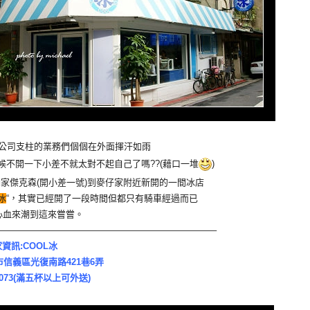
公司支柱的業務們個個在外面揮汗如雨
候不開一下小差不就太對不起自己了嗎??(藉口一堆
)
家傑克森(開小差一號)到麥仔家附近新開的一間冰店
冰
“，其實已經開了一段時間但都只有騎車經過而已
心血來潮到這來嘗嘗。
————————————————————————–
資訊:COOL冰
市信義區光復南路421巷6弄
-3073(滿五杯以上可外送)