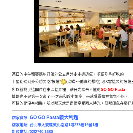
某日的中午和麥媽約好帶外公去戶外走走透透氣，順便吃些好吃的
上星期聽到外公想要吃”披薩”
(沒錯~~他真的想吃) 必X客這類的披
所以就找了這間位在東區巷弄裡，離日光寒舍不遠的
GO GO Pasta
，
這邊也不是第一次來了~~之前和珍小姐晚上來就覺得這裡氣氛不錯，
可惜的是沒有相機，所以那天就是盡情享受兩人時光，但那印象在麥仔
—————————————————————————————
GO GO Pasta義大利麵
店家資訊:
店家地址:
台北市大安區敦化南路1段233巷15號1樓
訂位電話:(02)2740-1680