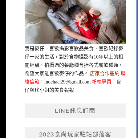
我是麥仔，喜歡攝影喜歡品美食，喜歡紀錄麥
仔一家的生活，對於食物攝影有10年以上的相
關經驗，拍攝過的餐廳種含括各式餐飲種類，
希望大家能喜歡麥仔的作品。
店家合作邀約
聯
絡信箱
：
muchael29@gmail.com
粉絲專頁
：
麥
仔與珍小姐的美食報報
LINE訊息訂閱
2023食尚玩家駐站部落客