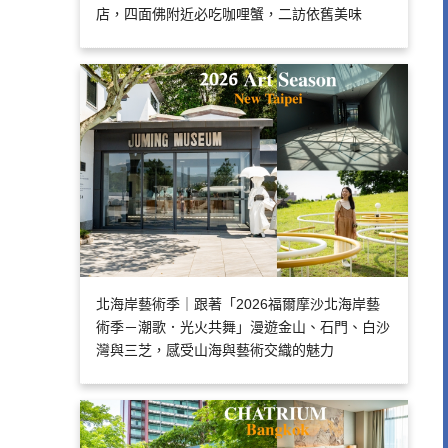
店，四面佛附近必吃咖哩蟹，二訪依舊美味
北海岸藝術季｜跟著「2026福爾摩沙北海岸藝
術季－潮歌．光火共舞」漫遊金山、石門、白沙
灣與三芝，感受山海與藝術交織的魅力