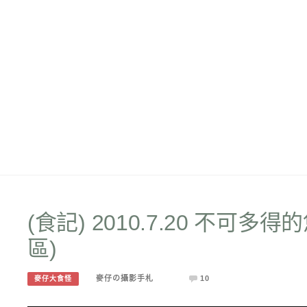
(食記) 2010.7.20 不可多得
區)
麥仔の攝影手札
10
麥仔大食怪