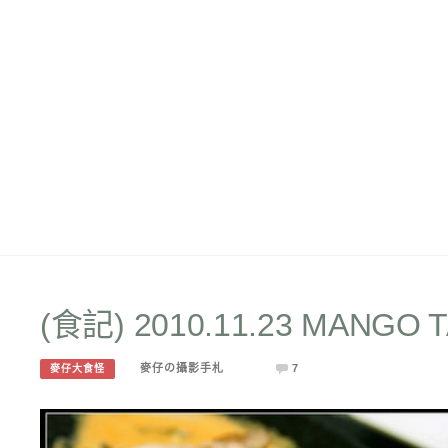
(食記) 2010.11.23 MAN
麥仔の攝影手札
7
麥仔大食怪