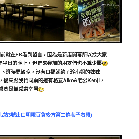
前就在FB看到留言，因為是新店開幕所以找大家
是平日的晚上，但是來參加的朋友們也不算少壓
姐下班時間較晚，沒有口福就約了珍小姐的妹妹
來跟我們同桌的還有格友Aiko&老公Kenji，
一桌真是備感榮幸阿
孝敦化站3號出口明曜百貨後方第二條巷子右轉)