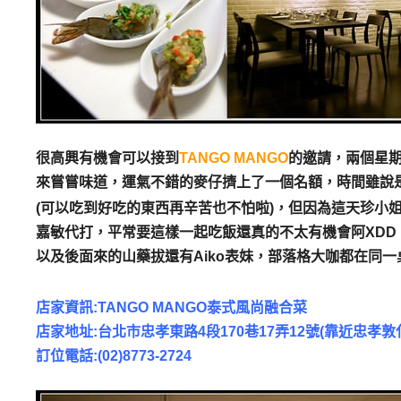
很高興有機會可以接到
TANGO MANGO
的邀請，兩個星期
來嘗嘗味道，運氣不錯的麥仔擠上了一個名額，時間雖說
(可以吃到好吃的東西再辛苦也不怕啦)
，但因為這天珍小
嘉敏代打，平常要這樣一起吃飯還真的不太有機會阿XDD，後
以及後面來的山藥拔還有Aiko表妹，部落格大咖都在同
店家資訊:TANGO MANGO泰式風尚融合菜
店家地址:台北市忠孝東路4段170巷17弄12號(靠近忠
訂位電話:(02)8773-2724