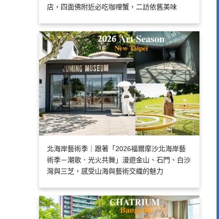
店，四面佛附近必吃咖哩蟹，二訪依舊美味
北海岸藝術季｜跟著「2026福爾摩沙北海岸藝
術季－潮歌．光火共舞」漫遊金山、石門、白沙
灣與三芝，感受山海與藝術交織的魅力