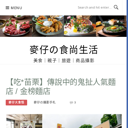
Skip
MENU
to
content
麥仔の食尚生活
美食｜親子｜旅遊｜商品攝影
【吃*苗栗】傳說中的鬼扯人氣麵
店 / 金榜麵店
麥仔大食怪
麥仔の攝影手札
3