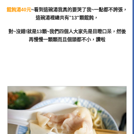
餛飩湯40元
~看到這碗湯我真的要哭了我~一點都不誇張，
這碗湯裡總共有”13″顆餛飩，
對~沒錯!就是13顆~我們四個人大家先是目瞪口呆，然後
再慢慢一顆顆而且個頭都不小，讚啦