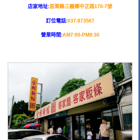
店家地址
:
苗栗縣三義鄉中正路170-7號
訂位電話
:
037-873567
營業時間
:
AM7:00-PM8:30