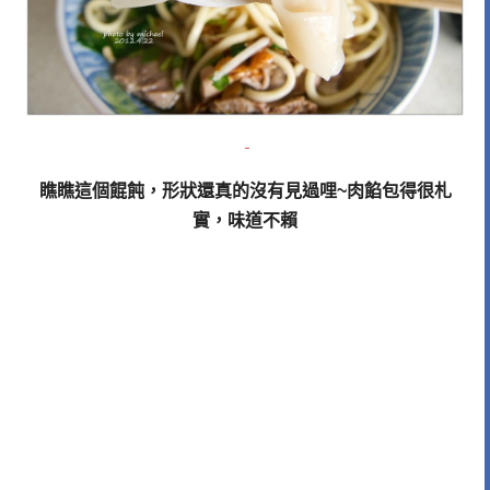
瞧瞧這個餛飩，形狀還真的沒有見過哩~肉餡包得很札
實，味道不賴