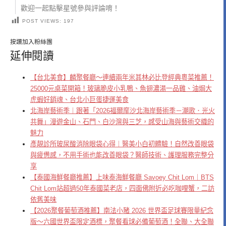
歡迎一起點擊星號參與評論唷！
POST VIEWS:
197
按讚加入粉絲團
延伸閱讀
【台北美食】麟聚餐廳～連續兩年米其林必比登經典粵菜推薦！
25000元桌菜開箱！玻璃脆皮小乳鴨、魚翅濃湯一品雞、油焗大
虎蝦好銷魂、台北小巨蛋捷運美食
北海岸藝術季｜跟著「2026福爾摩沙北海岸藝術季－潮歌．光火
共舞」漫遊金山、石門、白沙灣與三芝，感受山海與藝術交織的
魅力
彥靚診所玻尿酸消除眼袋心得｜醫美小白初體驗！自然改善眼袋
與疲憊感，不用手術也能改善眼袋？醫師技術、護理服務完整分
享
【泰國海鮮餐廳推薦】上味泰海鮮餐廳 Savoey Chit Lom｜BTS
Chit Lom站超過50年泰國菜老店，四面佛附近必吃咖哩蟹，二訪
依舊美味
【2026聚餐葡萄酒推薦】南法小豬 2026 世界盃足球賽限量紀念
版～六國世界盃限定酒標，聚餐看球必備葡萄酒！全聯、大全聯