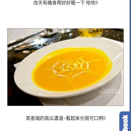
改天有機會再好好喝一下 哈哈!!
某泰瑞的南瓜濃湯~看起來也很可口啊!!