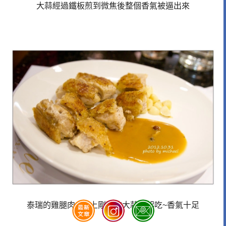
大蒜經過鐵板煎到微焦後整個香氣被逼出來
泰瑞的雞腿肉~!配上剛剛的大蒜一起吃~香氣十足