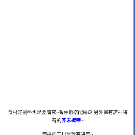
食材好擺盤也是要講究~香蕉蝦搭配絲瓜 另外還有店裡特
有的
芥末椒鹽
~
旁邊的干貝等等有特寫~