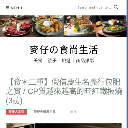
Skip
MENU
to
content
麥仔の食尚生活
美食｜親子｜旅遊｜商品攝影
【食＊三重】假借慶生名義行包肥
之實 / CP質越來越高的旺紅鐵板燒
(3訪)
麥仔大食怪
麥仔の攝影手札
4