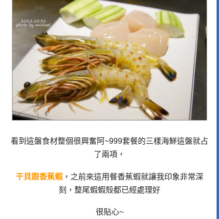
看到這盤食材整個很興奮阿~999套餐的三樣海鮮這盤就占
了兩項，
干貝跟香蕉蝦
，之前來這用餐香蕉蝦就讓我印象非常深
刻，整尾蝦蝦殼都已經處理好
很貼心~