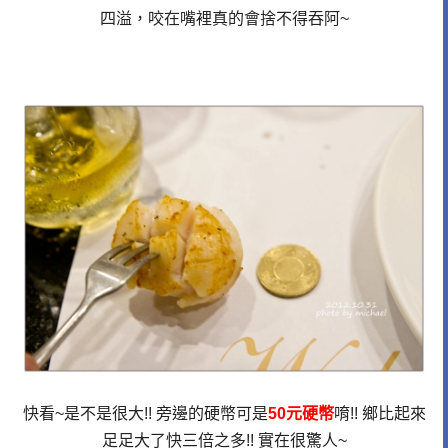
四溢，咬在嘴裡真的會捨不得吞阿~
快看~是不是很大!! 旁邊的硬幣可是
50元硬幣
唷!! 鄉比起來
足足大了快三倍之多!! 實在很驚人~