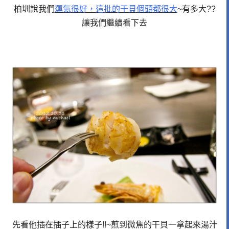
柏圳說我們
運氣很好，這批的干貝個頭都很大
~有多大??
讓我們繼續看下去
先看他插在插子上的樣子!!~煎到微焦的干貝一拿起來湯汁