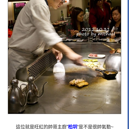
這位就是旺紅的帥哥主廚”
柏圳
“是不是很帥氣勒~