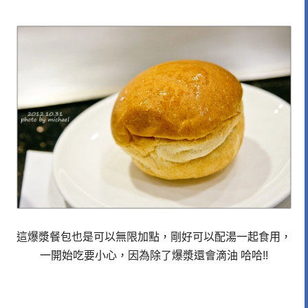
這爆漿餐包也是可以無限加點，剛好可以配湯一起食用，
一開始吃要小心，因為除了爆漿還會滴油 哈哈!!