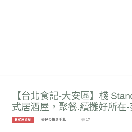
【台北食記-大安區】棧 Stand
式居酒屋，聚餐.續攤好所在
麥仔の攝影手札
17
日式居酒屋