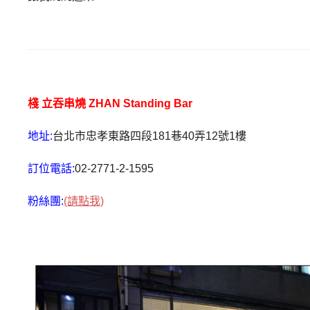
棧
立吞串燒
ZHAN Standing Bar
地址:
台北市忠孝東路四段181巷40弄12號1樓
訂位電話:
02-2771-2-1595
粉絲團:
(請點我)