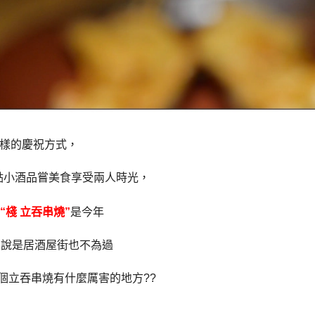
樣的慶祝方式，
點小酒品嘗美食享受兩
人時光，
“棧 立吞串燒”
是今年
，說是居酒屋街也不為過
個立吞串燒有什麼厲害的地方??