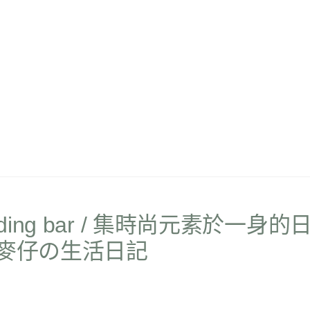
ing bar / 集時尚元素於一身的
-麥仔の生活日記