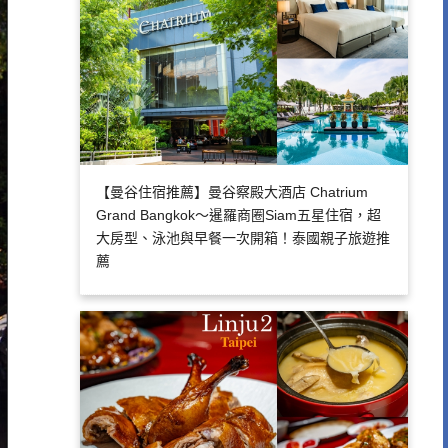
【曼谷住宿推薦】曼谷察殿大酒店 Chatrium
Grand Bangkok～暹羅商圈Siam五星住宿，超
大房型、泳池與早餐一次開箱！泰國親子旅遊推
薦