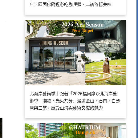
店，四面佛附近必吃咖哩蟹，二訪依舊美味
北海岸藝術季｜跟著「2026福爾摩沙北海岸藝
術季－潮歌．光火共舞」漫遊金山、石門、白沙
灣與三芝，感受山海與藝術交織的魅力