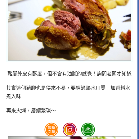
豬腳外皮有酥度，但不會有油膩的感覺！詢問老闆才知道
其實這個豬腳也是得來不易，要經過熱水川燙 加香料水
煮入味
再來火烤，層續繁瑣～