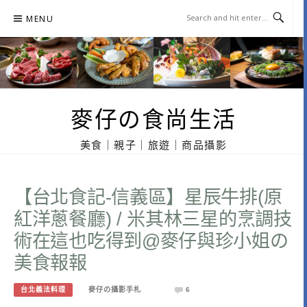
Skip
MENU
to
content
麥仔の食尚生活
美食｜親子｜旅遊｜商品攝影
【台北食記-信義區】星辰牛排(原
紅洋蔥餐廳) / 米其林三星的烹調技
術在這也吃得到@麥仔與珍小姐の
美食報報
台北義法料理
麥仔の攝影手札
6