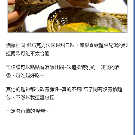
酒釀桂圓 跟巧克力法國是甜口味，如果喜歡麵包配湯的那
這兩款可能不太合適
但建議可以點點看酒釀桂圓~味道挺特別的，淡淡的酒
香，越吃越好吃~!
其他的麵包都很軟有彈性~真的不錯! 忘了問有沒有續麵
包，不然以我這麵包控
一定會再續的 哈哈~