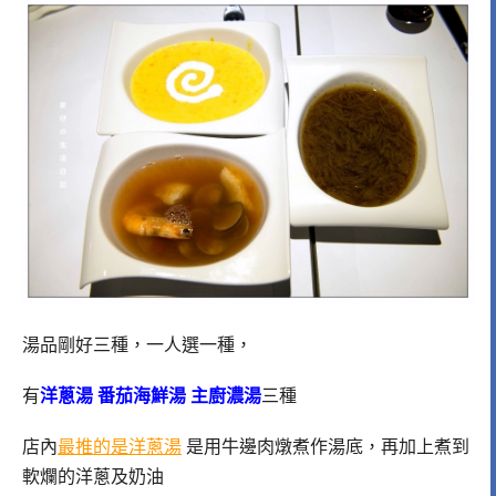
湯品剛好三種，一人選一種，
有
洋蔥湯 番茄海鮮湯 主廚濃湯
三種
店內
最推的是洋蔥湯
是用牛邊肉燉煮作湯底，再加上煮到
軟爛的洋蔥及奶油