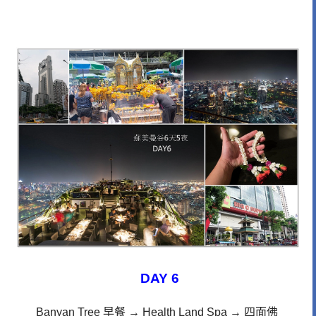
DAY 6
Banyan Tree 早餐
→ Health Land Spa
→ 四面佛