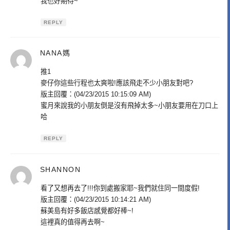
我也好期待~
REPLY
NANA媽
表
示:
推1
麥仔你這些行程也太爽啦!應該飛走不少小朋友對吧?
版主回覆：(04/23/2015 10:15:09 AM)
蜜月來說我的小朋友倒是沒有飛掉太多~小朋友要用在刀口上
哈
REPLY
SHANNON
表
示:
看了又想再去了!!!你到處搬家耶~我們就住同一間度假!
版主回覆：(04/23/2015 10:14:21 AM)
蘇美島有好多飯店感覺都好棒~!
這裡真的值得再去啊~