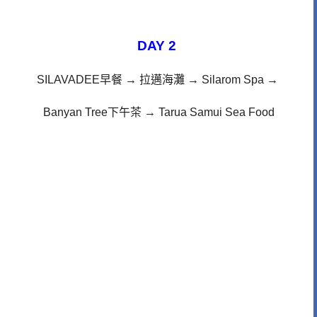
DAY 2
SILAVADEE早餐 → 拉邁海灘
→
Silarom Spa
→
Banyan Tree下午茶
→ Tarua Samui Sea Food