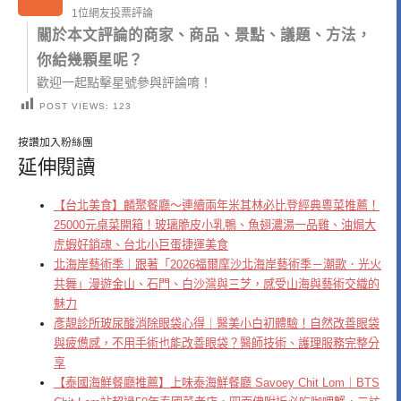
1位網友投票評論
關於本文評論的商家、商品、景點、議題、方法，
你給幾顆星呢？
歡迎一起點擊星號參與評論唷！
POST VIEWS:
123
按讚加入粉絲團
延伸閱讀
【台北美食】麟聚餐廳～連續兩年米其林必比登經典粵菜推薦！
25000元桌菜開箱！玻璃脆皮小乳鴨、魚翅濃湯一品雞、油焗大
虎蝦好銷魂、台北小巨蛋捷運美食
北海岸藝術季｜跟著「2026福爾摩沙北海岸藝術季－潮歌．光火
共舞」漫遊金山、石門、白沙灣與三芝，感受山海與藝術交織的
魅力
彥靚診所玻尿酸消除眼袋心得｜醫美小白初體驗！自然改善眼袋
與疲憊感，不用手術也能改善眼袋？醫師技術、護理服務完整分
享
【泰國海鮮餐廳推薦】上味泰海鮮餐廳 Savoey Chit Lom｜BTS