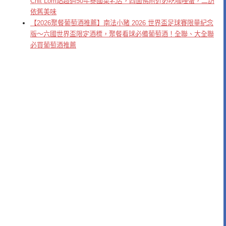
Chit Lom站超過50年泰國菜老店，四面佛附近必吃咖哩蟹，二訪
依舊美味
【2026聚餐葡萄酒推薦】南法小豬 2026 世界盃足球賽限量紀念
版～六國世界盃限定酒標，聚餐看球必備葡萄酒！全聯、大全聯
必買葡萄酒推薦