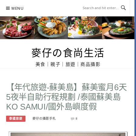
Skip
MENU
to
content
麥仔の食尚生活
美食｜親子｜旅遊｜商品攝影
【年代旅遊-蘇美島】蘇美蜜月6天
5夜半自助行程規劃 /泰國蘇美島
KO SAMUI/國外島嶼度假
泰國旅遊
麥仔の攝影手札
8