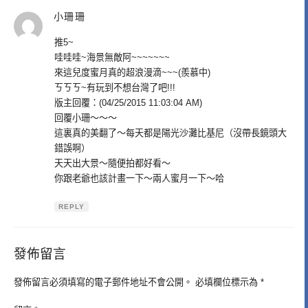
小珊珊
表
示:
推5~
哇哇哇~海景無敵阿~~~~~~~
來這兒度蜜月真的超浪漫滴~~~(羨慕中)
ㄎㄎㄎ~有玩到不想台灣了吧!!!
版主回覆：(04/25/2015 11:03:04 AM)
回覆小珊～～～
這裏真的美翻了～每天都是陽光沙灘比基尼（沒帶長鏡頭大
錯誤啊）
天天出大景～隨便拍都好看～
你跟老爺也該計畫一下～兩人蜜月一下～哈
REPLY
發佈留言
發佈留言必須填寫的電子郵件地址不會公開。
必填欄位標示為
*