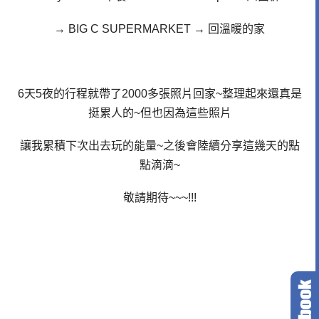
→ BIG C SUPERMARKET
→ 回溫暖的家
6天5夜的行程就帶了2000多張照片回家~整理起來還真是
挺累人的~但也因為這些照片
讓我累積下次出去玩的能量~之後會陸續分享這幾天的點
點滴滴~
敬請期待~~~!!!