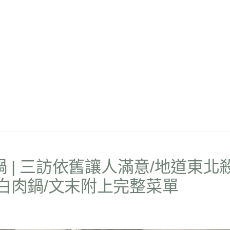
鍋 | 三訪依舊讓人滿意/地道東北
白肉鍋/文末附上完整菜單