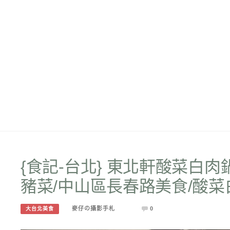
{食記-台北} 東北軒酸菜白肉
豬菜/中山區長春路美食/酸菜
麥仔の攝影手札
0
大台北美食