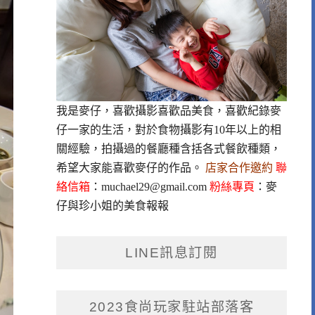
我是麥仔，喜歡攝影喜歡品美食，喜歡紀錄麥
仔一家的生活，對於食物攝影有10年以上的相
關經驗，拍攝過的餐廳種含括各式餐飲種類，
希望大家能喜歡麥仔的作品。
店家合作邀約
聯
絡信箱
：
muchael29@gmail.com
粉絲專頁
：
麥
仔與珍小姐的美食報報
LINE訊息訂閱
2023食尚玩家駐站部落客