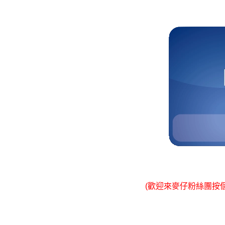
(歡迎來麥仔粉絲團按