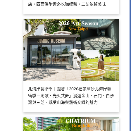
店，四面佛附近必吃咖哩蟹，二訪依舊美味
北海岸藝術季｜跟著「2026福爾摩沙北海岸藝
術季－潮歌．光火共舞」漫遊金山、石門、白沙
灣與三芝，感受山海與藝術交織的魅力