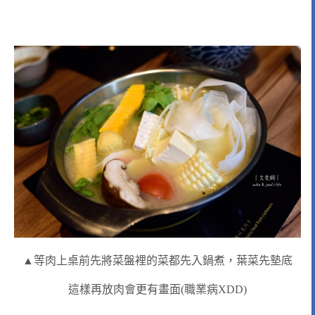
▲等肉上桌前先將菜盤裡的菜都先入鍋煮，葉菜先墊底
這樣再放肉會更有畫面(職業病XDD)