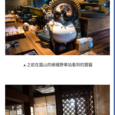
▲
之前在嵐山的嵯峨野車站看到的狸貓