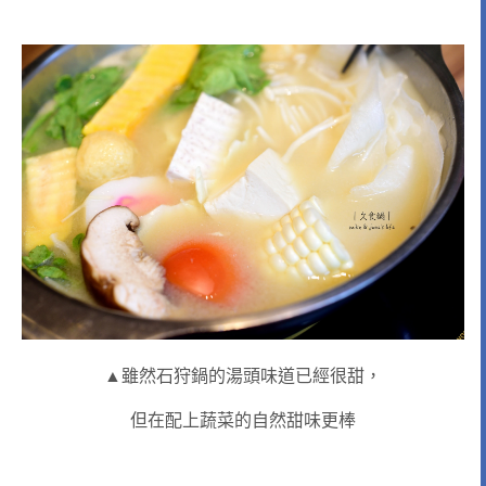
▲
雖然石
狩
鍋的湯頭味道已經很甜，
但在配上蔬菜的自然甜味更棒