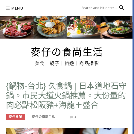
Skip
MENU
to
content
麥仔の食尚生活
美食｜親子｜旅遊｜商品攝影
{鍋物-台北} 久食鍋 | 日本道地石守
鍋。市民大道火鍋推薦。大份量的
肉必點松阪豬+海龍王盛合
麥仔食記
麥仔の攝影手札
1