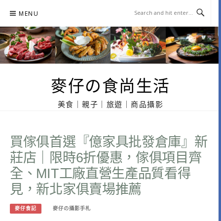
Skip
MENU
to
content
麥仔の食尚生活
美食｜親子｜旅遊｜商品攝影
買傢俱首選『億家具批發倉庫』新
莊店｜限時6折優惠，傢俱項目齊
全、MIT工廠直營生產品質看得
見，新北家俱賣場推薦
麥仔食記
麥仔の攝影手札