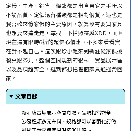
定樣、生產、銷售一條龍都是出自自家之手
所以
不論品質、定價還有種類都是相對優質，這也是
我喜歡來
億家俱的主要原因，就算沒有要買家具
也想要來這走走，尋找一下拍照靈感XDD，而且
現在還有限時6折的超佛心優惠，不多來看看實
在對不起自己。
這次跟珍小姐來到新莊億家俱挑
餐桌跟茶几，
整個空間規劃的很棒，實品展示區
以及品項超齊全，逛到都想把裡面家具通通帶回
家。
文章目錄
新莊店賣場展示空間寬敞，品項相當齊全
沙發種類多元布料、規格都可以客製化訂做
逛累了就來億家具喝杯咖啡吧～