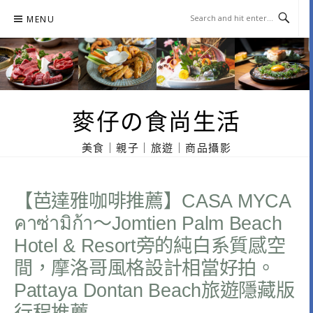
Skip
MENU
to
content
麥仔の食尚生活
美食｜親子｜旅遊｜商品攝影
【芭達雅咖啡推薦】CASA MYCA
คาซ่ามิก้า～Jomtien Palm Beach
Hotel & Resort旁的純白系質感空
間，摩洛哥風格設計相當好拍。
Pattaya Dontan Beach旅遊隱藏版
行程推薦