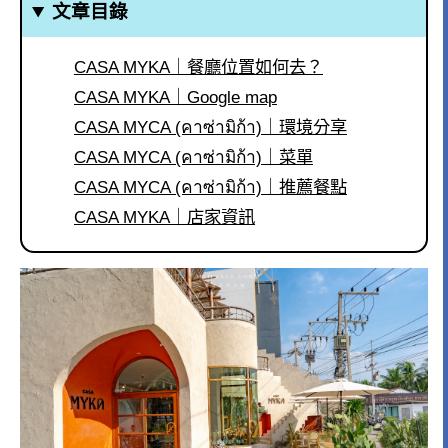
文章目錄
CASA MYKA｜餐廳位置如何去？
CASA MYKA｜Google map
CASA MYCA (คาซ่ามิก้า)｜環境分享
CASA MYCA (คาซ่ามิก้า)｜菜單
CASA MYCA (คาซ่ามิก้า)｜推薦餐點
CASA MYKA｜店家資訊