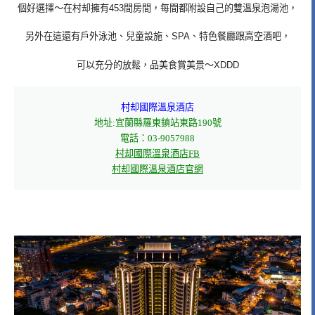
個好選擇～在村却擁有453間房間，每間都附設自己的雙溫泉泡湯池，
另外在這還有戶外泳池、兒童設施、SPA、特色餐廳跟高空酒吧，
可以充分的放鬆，品美食賞美景～XDDD
村却國際溫泉酒店
地址:宜蘭縣羅東鎮站東路190號
電話：03-9057988
村却國際溫泉酒店FB
村却國際溫泉酒店官網