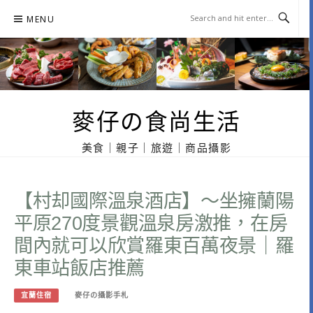
Skip
MENU
to
content
麥仔の食尚生活
美食｜親子｜旅遊｜商品攝影
【村却國際溫泉酒店】～坐擁蘭陽
平原270度景觀溫泉房激推，在房
間內就可以欣賞羅東百萬夜景｜羅
東車站飯店推薦
宜蘭住宿
麥仔の攝影手札