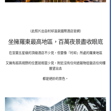
（此照片出自村却溫泉國際酒店官網）
坐擁羅東最高地區，百萬夜景盡收眼底
在宜蘭五星級的頂級酒店不少見，但要像『村却』所處的羅東地區
又擁有超高視野的位置就相當少見，附近沒有任何遮蔽物從飯店任何樓
層望出去
都是絕妙的景色。