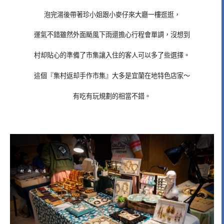
泡完湯後帶著珍小姐跟小麥仔來大廳一樓逛逛，
運氣不錯雖然外面颳風下雨還擔心行程會單調，沒想到
村却貼心的準備了市集讓入住的客人可以多了些選擇。
這個『集村返却手作市集』大多是宜蘭在地特色店家～
有吃有玩規劃的相當不錯。