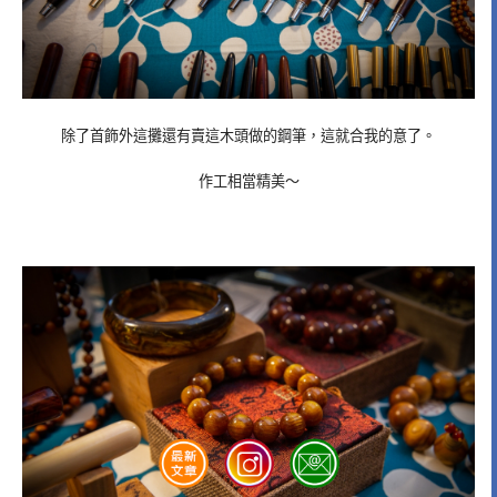
除了首飾外這攤還有賣這木頭做的鋼筆，這就合我的意了。
作工相當精美～