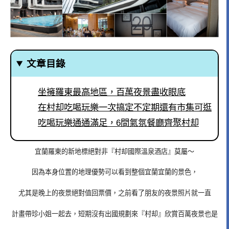
文章目錄
坐擁羅東最高地區，百萬夜景盡收眼底
在村却吃喝玩樂一次搞定不定期還有市集可逛
吃喝玩樂通通滿足，6間氣氛餐廳齊聚村却
宜蘭羅東的新地標絕對非『村却國際溫泉酒店』莫屬～
因為本身位置的地理優勢可以看到整個宜蘭宜蘭的景色，
尤其是晚上的夜景絕對值回票價，之前看了朋友的夜景照片就一直
計畫帶珍小姐一起去，短期沒有出國規劃來『村却』欣賞百萬夜景也是