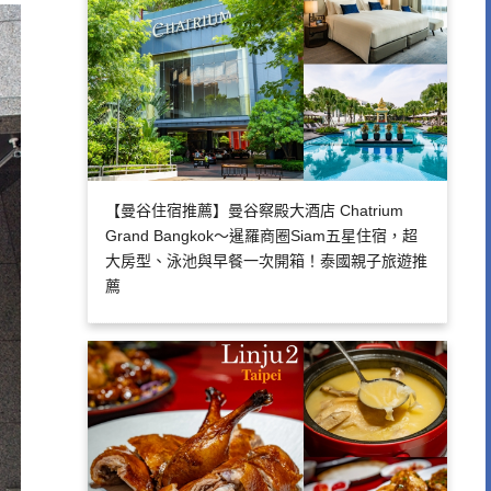
【曼谷住宿推薦】曼谷察殿大酒店 Chatrium
Grand Bangkok～暹羅商圈Siam五星住宿，超
大房型、泳池與早餐一次開箱！泰國親子旅遊推
薦