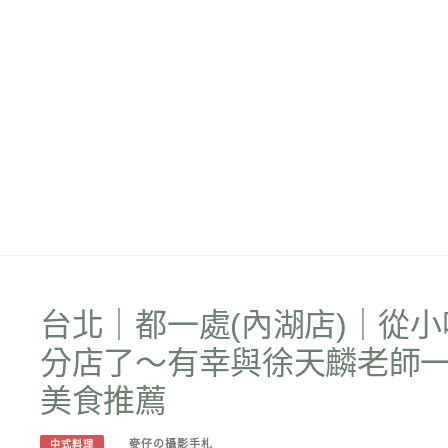
台北｜都一處(內湖店)｜從
分店了～有幸與徐天麟老師
美食推薦
麥仔の攝影手札
中式料理