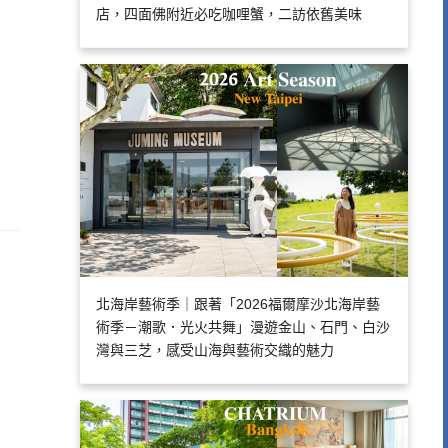
店，四面佛附近必吃咖哩蟹，二訪依舊美味
北海岸藝術季｜跟著「2026福爾摩沙北海岸藝
術季－潮歌．光火共舞」漫遊金山、石門、白沙
灣與三芝，感受山海與藝術交織的魅力