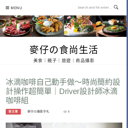
Skip
MENU
to
content
麥仔の食尚生活
美食｜親子｜旅遊｜商品攝影
冰滴咖啡自己動手做～時尚簡約設
計操作超簡單｜Driver設計師冰滴
咖啡組
新文章
麥仔の攝影手札
0