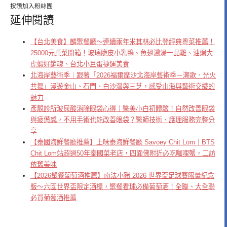
按讚加入粉絲團
延伸閱讀
【台北美食】麟聚餐廳～連續兩年米其林必比登經典粵菜推薦！
25000元桌菜開箱！玻璃脆皮小乳鴨、魚翅濃湯一品雞、油焗大
虎蝦好銷魂、台北小巨蛋捷運美食
北海岸藝術季｜跟著「2026福爾摩沙北海岸藝術季－潮歌．光火
共舞」漫遊金山、石門、白沙灣與三芝，感受山海與藝術交織的
魅力
彥靚診所玻尿酸消除眼袋心得｜醫美小白初體驗！自然改善眼袋
與疲憊感，不用手術也能改善眼袋？醫師技術、護理服務完整分
享
【泰國海鮮餐廳推薦】上味泰海鮮餐廳 Savoey Chit Lom｜BTS
Chit Lom站超過50年泰國菜老店，四面佛附近必吃咖哩蟹，二訪
依舊美味
【2026聚餐葡萄酒推薦】南法小豬 2026 世界盃足球賽限量紀念
版～六國世界盃限定酒標，聚餐看球必備葡萄酒！全聯、大全聯
必買葡萄酒推薦