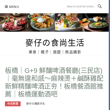
Skip
MENU
to
content
麥仔の食尚生活
美食｜親子｜旅遊｜商品攝影
板橋｜G+9 鮮釀啤酒餐廳(三民店)
｜毫無違和感～麻辣燙＋鹹酥雞配
新鮮精釀啤酒正夯！板橋餐酒館推
薦｜板橋運動酒吧
中式料理
麥仔の攝影手札