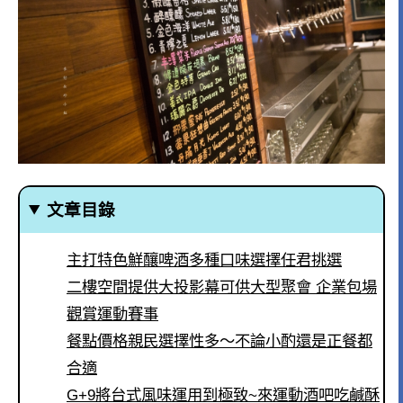
文章目錄
主打特色鮮釀啤酒多種口味選擇任君挑選
二樓空間提供大投影幕可供大型聚會 企業包場
觀賞運動賽事
餐點價格親民選擇性多～不論小酌還是正餐都
合適
G+9將台式風味運用到極致~來運動酒吧吃鹹酥