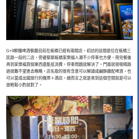
G+9鮮釀啤酒餐廳目前在板橋已經有兩間店，初訪的這間是位在板橋三
民路一段的二店，旁邊緊鄰板橋家樂福人潮不少停車也方便，用完餐後
再到家樂福買個東西還能抵消費，停車問題就解決了。門面就很吸睛路
過很難不望進去瞧瞧。店名取的很有含意可以解讀成鹹酥雞配啤酒，也
可以當成出國旅行的機票＋酒店，總而言之就是來到這個空間就是可以
放輕鬆小酌就對了。