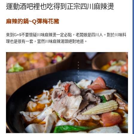
運動酒吧裡也吃得到正宗四川麻辣燙
麻辣的鍋~Q彈梅花豬
來到G+9不要懷疑川味麻辣燙一定必點，老闆娘是四川人。對於川味料
理也是很有一套，當然川味麻辣湯頭絕對地道。