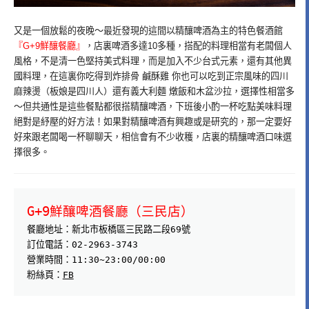
又是一個放鬆的夜晚～最近發現的這間以精釀啤酒為主的特色餐酒館
『G+9鮮釀餐廳』
，店裏啤酒多達10多種，搭配的料理相當有老闆個人
風格，不是清一色堅持美式料理，而是加入不少台式元素，還有其他異
國料理，在這裏你吃得到炸排骨 鹹酥雞 你也可以吃到正宗風味的四川
麻辣燙（板娘是四川人）還有義大利麵 燉飯和木盆沙拉，選擇性相當多
～但共通性是這些餐點都很搭精釀啤酒，下班後小酌一杯吃點美味料理
絕對是紓壓的好方法！如果對精釀啤酒有興趣或是研究的，那一定要好
好來跟老闆喝一杯聊聊天，相信會有不少收穫，店裏的精釀啤酒口味選
擇很多。
G+9鮮釀啤酒餐廳（三民店）
餐廳地址：新北市板橋區三民路二段69號
訂位電話：02-2963-3743
營業時間：11:30~23:00/00:00
粉絲頁：
FB