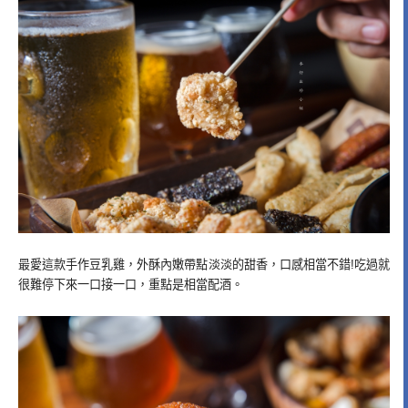
最愛這款手作豆乳雞，外酥內嫩帶點淡淡的甜香，口感相當不錯!吃過就
很難停下來一口接一口，重點是相當配酒。