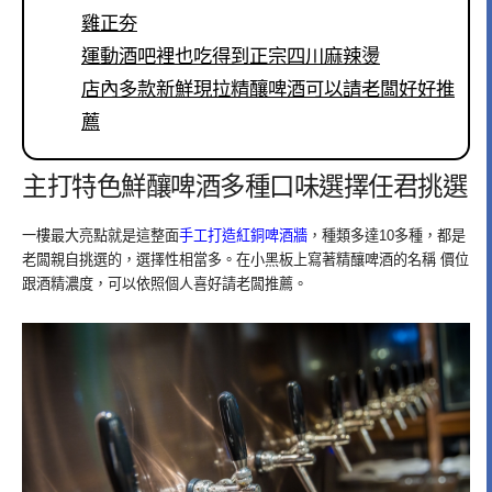
雞正夯
運動酒吧裡也吃得到正宗四川麻辣燙
店內多款新鮮現拉精釀啤酒可以請老闆好好推
薦
主打特色鮮釀啤酒多種口味選擇任君挑選
一樓最大亮點就是這整面
手工打造紅銅啤酒牆
，種類多達10多種，都是
老闆親自挑選的，選擇性相當多。在小黑板上寫著精釀啤酒的名稱 價位
跟酒精濃度，可以依照個人喜好請老闆推薦。