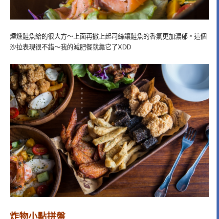
煙燻鮭魚給的很大方～上面再撒上起司絲讓鮭魚的香氣更加濃郁。這個
沙拉表現很不錯～我的減肥餐就靠它了XDD
炸物小點拼盤