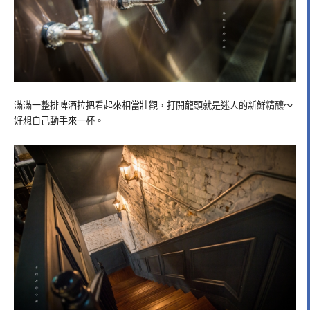
滿滿一整排啤酒拉把看起來相當壯觀，打開龍頭就是迷人的新鮮精釀～
好想自己動手來一杯。