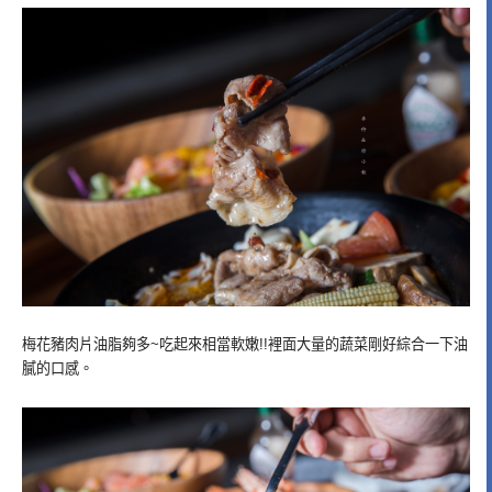
梅花豬肉片油脂夠多~吃起來相當軟嫩!!裡面大量的蔬菜剛好綜合一下油
膩的口感。