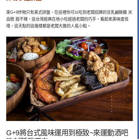
來G+9炸物只有美式拼盤，在這裡你可以吃到老闆招牌的豆乳鹹酥雞 米
血糕 甜不辣，這台灣經典在地小吃經過老闆的巧手，看起來美味度倍
增，這天點的這幾樣都是老闆大推的人氣小點。
G+9將台式風味運用到極致~來運動酒吧