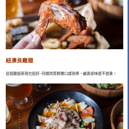
紐澳良雞翅
這個雞翅表現也挺好~同樣肉質鮮嫩口感很棒，鹹香卻味道不過重。