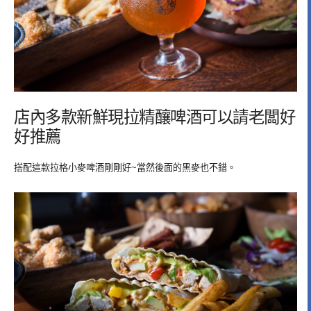
店內多款新鮮現拉精釀啤酒可以請老闆好
好推薦
搭配這款拉格小麥啤酒剛剛好~當然後面的黑麥也不錯。