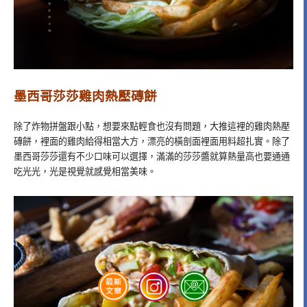
墨西哥莎莎雞肉熱壓磚餅
除了炸物拼盤跟小點，想要來點輕食也沒有問題，大推這裡的雞肉熱壓
磚餅，裡面的雞肉給得相當大方，漂亮的橫剖面裡面用料超扎實。除了
墨西哥莎莎還有不少口味可以選擇，滿滿的莎莎醬就算熱量高也要通通
吃光光，光是視覺就感覺相當美味。