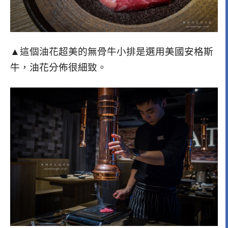
▲這個油花超美的無骨牛小排是選用美國安格斯
牛，油花分佈很細致。