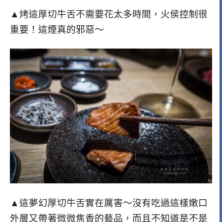
▲烤這厚切牛舌不需要花太多時間，火侯控制很
重要！這煙真的邪惡～
▲這夢幻厚切牛舌實在厲害～沒有吃過這樣嫩口
外層又帶著微微焦香的藝品，而且不知道是不是