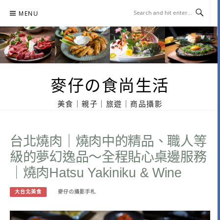
Skip
MENU
to
content
麥仔の食尚生活
美食｜親子｜旅遊｜商品攝影
台北燒肉｜燒肉中的精品、職人等
級的夢幻逸品～全程貼心桌邊服務
｜燒肉Hatsu Yakiniku & Wine
大台北美食
麥仔の攝影手札