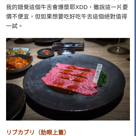
我的錯覺這個牛舌會爆漿耶XDD，雖說這一片要
價不便宜，但如果想要吃好吃牛舌這個絕對值得
一試。
リブカブリ（肋眼上蓋）