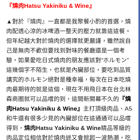
『燒肉Hatsu Yakiniku & Wine』
▲對於『燒肉』一直都是我聚餐小酌的首選，燒
肉配透心涼的冰啤酒一整天的壓力就靠這這餐。
但年紀越大對於燒肉的選擇就更嚴謹，雖然說自
己是無肉不歡但要找到對味的餐廳還是一個考
驗，如果愛吃日式燒肉的朋友應該對“ホルモン”
這幾個字不陌生，也就是內臟部位，要吃到品質
講究的ホルモン絕對是種幸福，每次在日本吃燒
肉最期待的就是這個，現在不用飛日本在台北林
森商圈就可以品嚐的到，這間新開幕不久的
『燒
肉Hatsu Yakiniku & Wine』
主打頂級肉品、A5
和牛還有很多少見的內臟部位在這通通可以品嚐
得到，
燒肉Hatsu Yakiniku & Wine
精品等級的
肉品定位相信對於燒肉迷又會掀起一波熱潮，吃