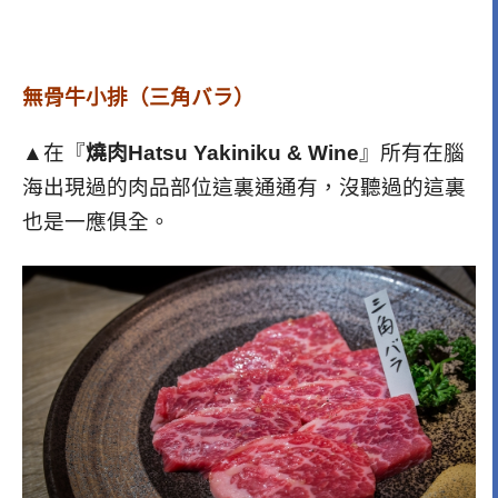
無骨牛小排（三角バラ）
▲在『
燒肉Hatsu Yakiniku & Wine
』所有在腦
海出現過的肉品部位這裏通通有，沒聽過的這裏
也是一應俱全。