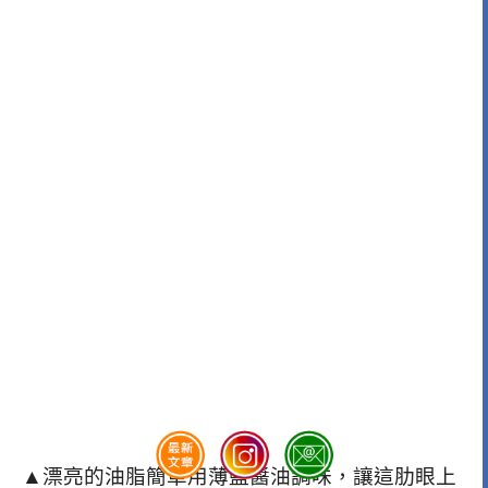
▲漂亮的油脂簡單用薄鹽醬油調味，讓這肋眼上