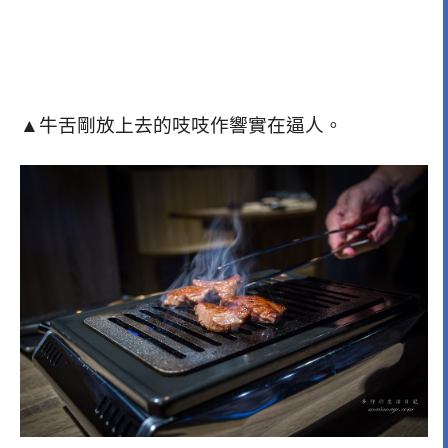
▲牛舌剛放上去的吱吱作響實在逼人。