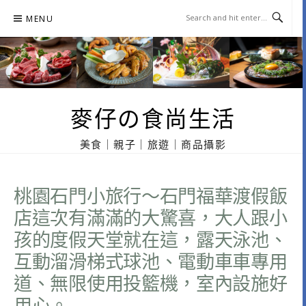
Skip
MENU
to
content
麥仔の食尚生活
美食｜親子｜旅遊｜商品攝影
桃園石門小旅行～石門福華渡假飯
店這次有滿滿的大驚喜，大人跟小
孩的度假天堂就在這，露天泳池、
互動溜滑梯式球池、電動車車專用
道、無限使用投籃機，室內設施好
用心。