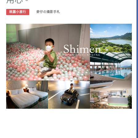
桃園小旅行
麥仔の攝影手札