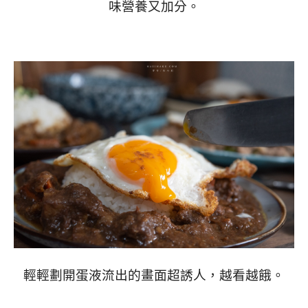
味營養又加分。
輕輕劃開蛋液流出的畫面超誘人，越看越餓。