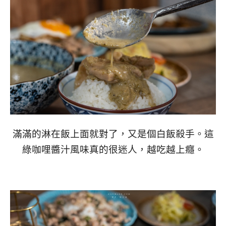
滿滿的淋在飯上面就對了，又是個白飯殺手。這
綠咖哩醬汁風味真的很迷人，越吃越上癮。