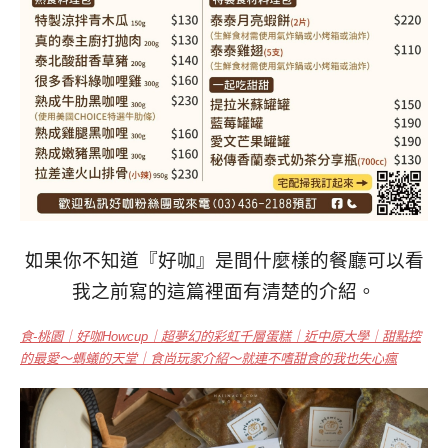
如果
你不知道『好咖』是間什麼樣的餐廳可以看
我之前寫的這篇裡面有清楚的介紹。
食-桃園｜好咖Howcup｜超夢幻的彩虹千層蛋糕｜近中原大學｜甜點控
的最愛～螞蟻的天堂｜食尚玩家介紹～就連不嗜甜食的我也失心瘋