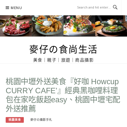
Skip
MENU
to
content
麥仔の食尚生活
美食｜親子｜旅遊｜商品攝影
桃園中壢外送美食『好咖 Howcup
CURRY CAFE’』經典黑咖哩料理
包在家吃飯超easy、桃園中壢宅配
外送推薦
桃園美食
麥仔の攝影手札