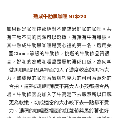
熟成牛肋黑咖哩 NT$220
如果你是咖哩控那絕對不能錯過好咖的咖哩。共
有三種不同的肉類可以選擇，有豬有牛有雞腿。
其中熟成牛肋黑咖哩是我心裡
的第一名，選用美
國Choice等級的牛肋條，挑選的牛肋條品質很
高，好咖的熟成咖哩醬是屬於濃郁口感，為何叫
做黑咖哩是因爲裡面加入了濃度較高的黑巧克
力，熟成後的咖哩香氣與巧克力的可可香意外的
合拍，這熟成咖哩辣度不高大人小孩都適合品
嚐。牛肋條因為加入了牛高湯下去燉煮所以口感
更為軟嫩，切成適當的大小咬下去一點都不費
力。濃稠的咖哩醬裡面的紅蘿蔔與馬鈴薯也好