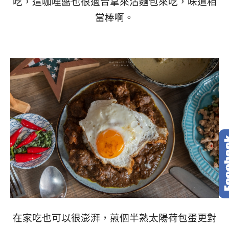
吃，這咖哩醬也很適合拿來沾麵包來吃，味道相
當棒啊。
在家吃也可以很澎湃，煎個半熟太陽荷包蛋更對