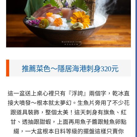
推薦菜色～隱居海港刺身320元
這一盆送上桌心裡只有『浮誇』兩個字，乾冰直
接大噴發～根本就太夢幻。生魚片旁用了不少花
跟道具裝飾，整個太美！這天刺身有旗魚、紅
甘、透抽跟甜蝦，上面再用魚子醬跟鮭魚卵點
綴，一大盆根本日料等級的擺盤這樣只賣你