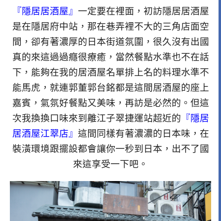
『隱居居酒屋』
一定要在裡面，初訪隱居居酒屋
是在隱居府中站，那在巷弄裡不大的三角店面空
間，卻有著濃厚的日本街道氛圍，很久沒有出國
真的來這過過癮很療癒，當然餐點水準也不在話
下，能夠在我的居酒屋名單排上名的料理水準不
能馬虎，就連郭董郭台銘都是這間居酒屋的座上
嘉賓，氣氛好餐點又美味，再訪是必然的。但這
次我換換口味來到離江子翠捷運站超近的
『隱居
居酒屋江翠店』
這間同樣有著濃濃的日本味，在
裝潢環境跟擺設都會讓你一秒到日本，出不了國
來這享受一下吧。