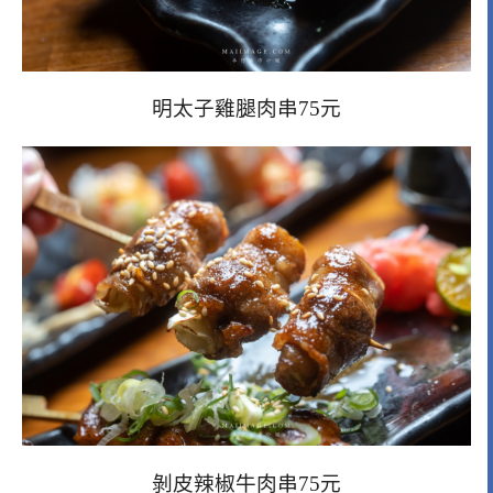
明太子雞腿肉串75元
剝皮辣椒牛肉串
75元