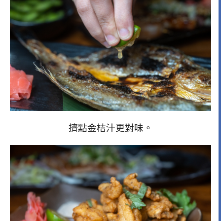
擠點金桔汁更對味。