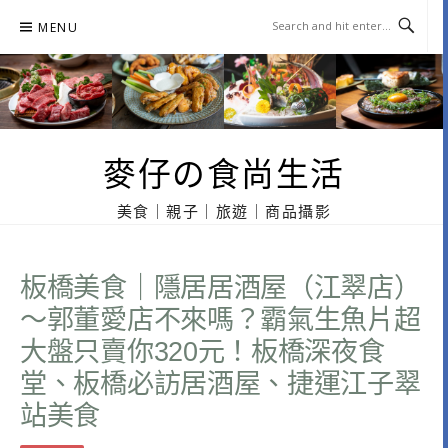
Skip
MENU
to
content
麥仔の食尚生活
美食｜親子｜旅遊｜商品攝影
板橋美食｜隱居居酒屋（江翠店）
～郭董愛店不來嗎？霸氣生魚片超
大盤只賣你320元！板橋深夜食
堂、板橋必訪居酒屋、捷運江子翠
站美食