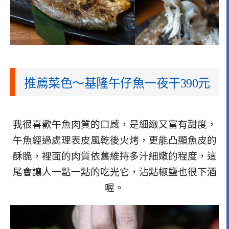
推薦菜色～基隆午仔魚一夜干390元
我很喜歡午魚肉質的口感，是細緻又富有甜度，
午魚經過處理表皮風乾後火烤，更能凸顯魚皮的
酥脆，裡面的肉質依舊維持多汁細嫩的程度，這
尾會讓人一點一點的吃光它，沾點椒鹽也很下酒
喔。