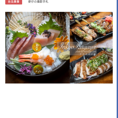
台北美食
麥仔の攝影手札