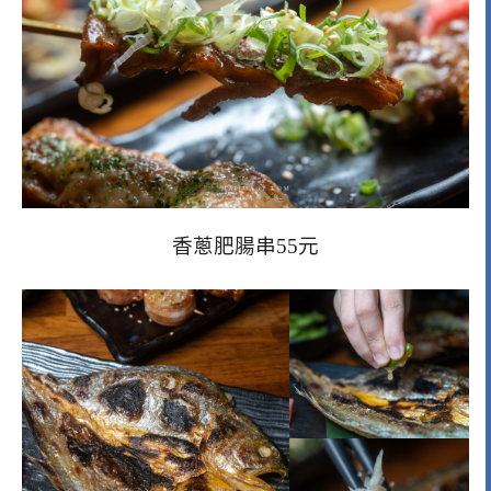
香蔥肥腸串55元