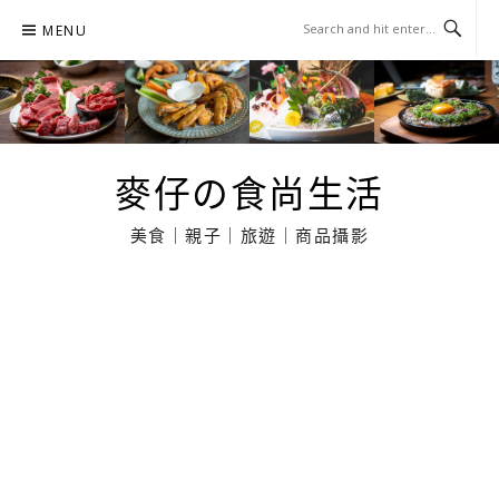
Skip
MENU
to
content
麥仔の食尚生活
美食｜親子｜旅遊｜商品攝影