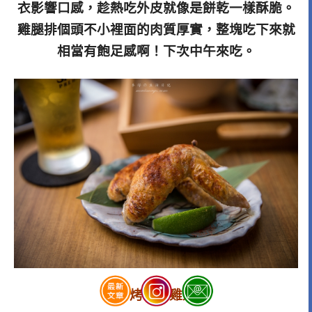
衣影響口感，趁熱吃外皮就像是餅乾一樣酥脆。
雞腿排個頭不小裡面的肉質厚實，整塊吃下來就
相當有飽足感啊！下次中午來吃。
香烤桂丁雞翅