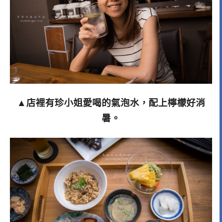
▲店裡有珍小姐愛喝的氣泡水，配上檸檬好消
暑。