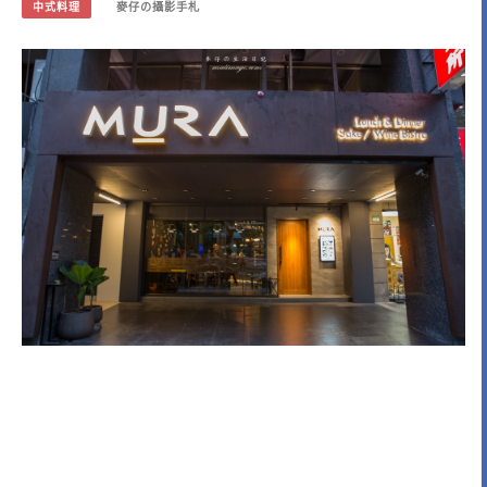
中式料理
麥仔の攝影手札