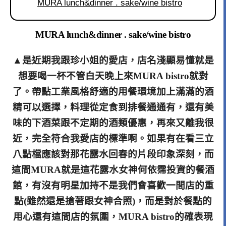
MURA lunch&dinner . sake/wine bistro
MURA lunch&dinner . sake/wine bistro
▲是近期我跟珍小姐的愛店，店名淺顯易懂就是
想要喝一杯不管白天晚上來MURA bistro就對
了。帶點工業風格舒適的用餐環境加上滿滿的酒
精可以選擇，料理從定食到排餐通通有，還有美
味的下酒菜跟不定期的酒類優惠，再來又離我很
近，完全符合我愛店的標準啊。如果有在看三立
八點檔應該對那花露水回春的片段印象深刻，而
這間MURA就是這花露水女神何依霈投資的餐酒
館，有沒有明星加持不是我們會喜歡一間店的重
點(雖然還是搶著跟女神合照)，而是對於餐點的
用心還有這間店的氛圍，MURA bistro的確表現