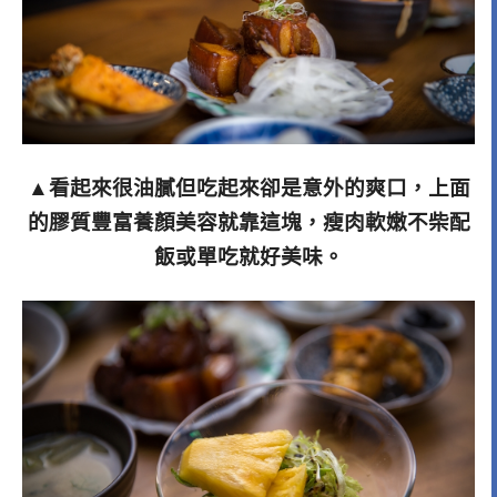
▲看起來很油膩但吃起來卻是意外的爽口，上面
的膠質豐富養顏美容就靠這塊，瘦肉軟嫩不柴配
飯或單吃就好美味。