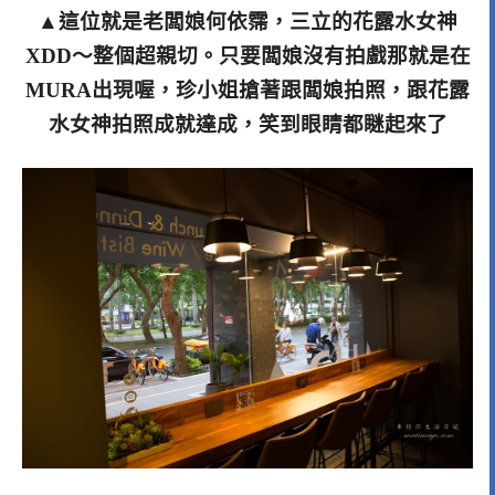
▲這位就是老闆娘何依霈，三立的花露水女神
XDD～整個超親切。只要闆娘沒有拍戲那就是在
MURA出現喔，珍小姐搶著跟闆娘拍照，跟花露
水女神拍照成就達成，笑到眼睛都瞇起來了