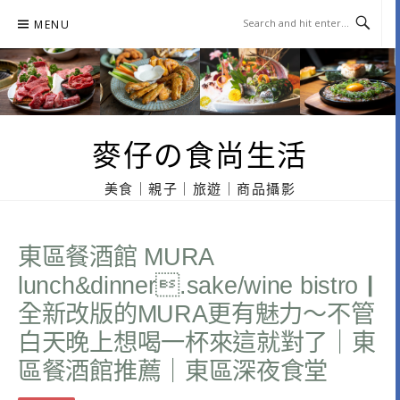
Skip
MENU
to
content
麥仔の食尚生活
美食｜親子｜旅遊｜商品攝影
東區餐酒館 MURA
lunch&dinner.sake/wine bistro｜
全新改版的MURA更有魅力～不管
白天晚上想喝一杯來這就對了｜東
區餐酒館推薦｜東區深夜食堂