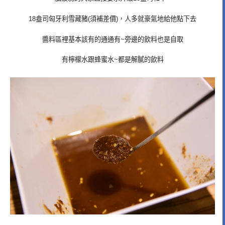
18盎司匈牙利雪藏豬(須補差價)，人多就豪氣地給他點下去
醬料區裡基本該有的通通有~旁邊的飲料也是自取
有檸檬水跟蜂蜜水~都是解膩的飲料