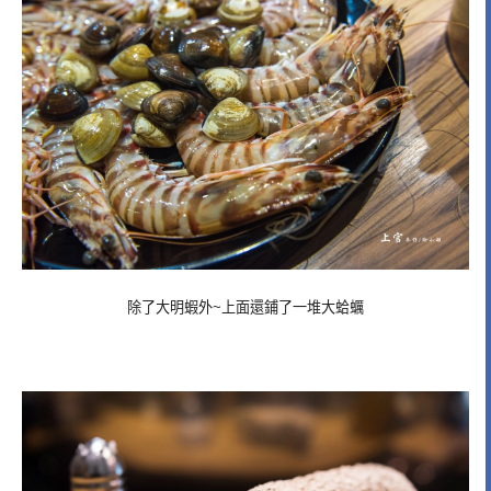
除了大明蝦外~上面還鋪了一堆大蛤蠣