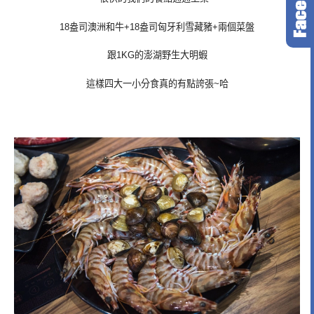
18盎司澳洲和牛+18盎司匈牙利雪藏豬+兩個菜盤
跟1KG的澎湖野生大明蝦
這樣四大一小分食真的有點誇張~哈