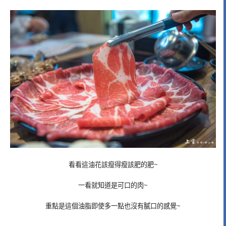
看看這油花該瘦得瘦該肥的肥~
一看就知道是可口的肉~
重點是這個油脂即使多一點也沒有膩口的感覺~