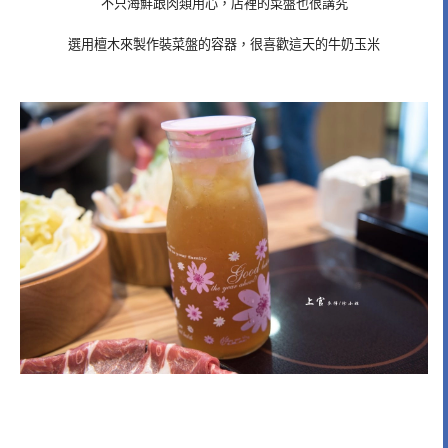
不只海鮮跟肉類用心，店裡的菜盤也很講究
選用檀木來製作裝菜盤的容器，很喜歡這天的牛奶玉米