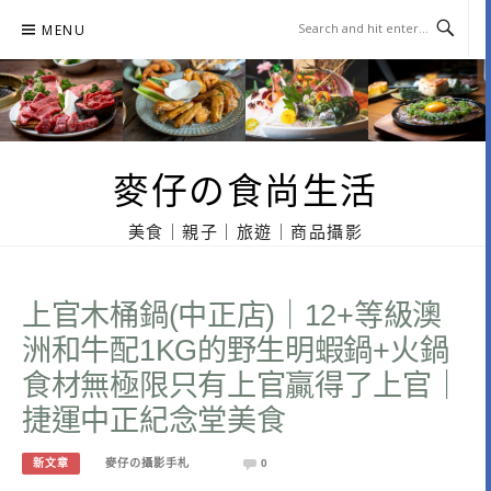
Skip
MENU
to
content
麥仔の食尚生活
美食｜親子｜旅遊｜商品攝影
上官木桶鍋(中正店)｜12+等級澳
洲和牛配1KG的野生明蝦鍋+火鍋
食材無極限只有上官贏得了上官｜
捷運中正紀念堂美食
新文章
麥仔の攝影手札
0