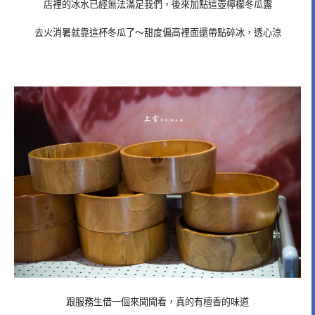
店裡的冰水已經無法滿足我們，後來加點這壺檸檬冬瓜露
去火消暑就靠這杯冬瓜了～甜度偏高裡面還帶點碎冰，透心涼
跟服務生借一個來聞聞看，真的有檀香的味道