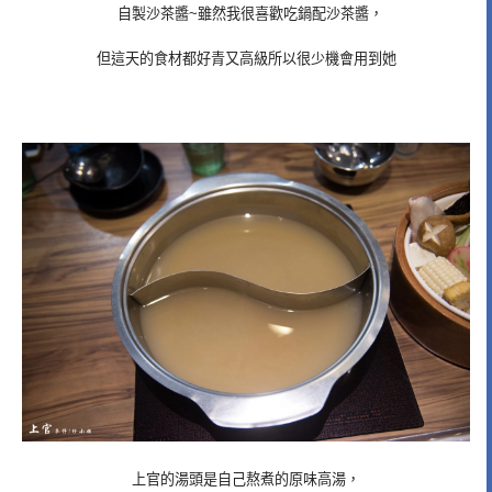
自製沙茶醬~雖然我很喜歡吃鍋配沙茶醬，
但這天的食材都好青又高級所以很少機會用到她
上官的湯頭是自己熬煮的原味高湯，