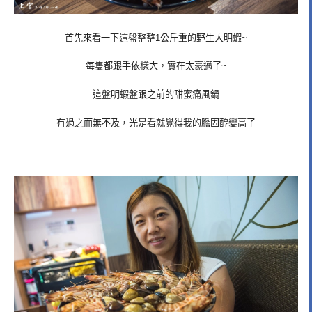
首先來看一下這盤整整1公斤重的野生大明蝦~
每隻都跟手依樣大，實在太豪邁了~
這盤明蝦盤跟之前的甜蜜痛風鍋
有過之而無不及，光是看就覺得我的膽固醇變高了