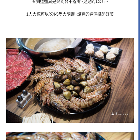
看到這盤真是笑到合不攏嘴~足足的1公斤~
1人大概可以吃4-5隻大明蝦~說真的這個擺盤好美