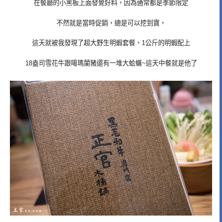
在餐廳的小黑板上面發覺好料，因為通常都是季節限定
不然就是當時促銷，總是可以挖到寶，
這天就被我發現了超大野生明蝦套餐，1公斤的明蝦配上
18盎司雪花牛跟噶瑪蘭豬還有一堆大蛤蠣~這天中餐就是他了