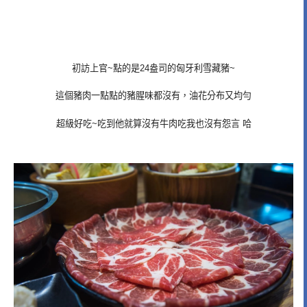
初訪上官~點的是24盎司的匈牙利雪藏豬~
這個豬肉一點點的豬腥味都沒有，油花分布又均勻
超級好吃~吃到他就算沒有牛肉吃我也沒有怨言 哈