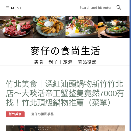
Skip
MENU
to
content
麥仔の食尚生活
美食｜親子｜旅遊｜商品攝影
竹北美食｜深紅汕頭鍋物新竹竹北
店～大啖活帝王蟹整隻竟然7000有
找！竹北頂級鍋物推薦（菜單）
新竹美食
麥仔の攝影手札