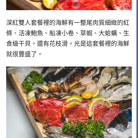
深紅雙人套餐裡的海鮮有一整尾肉質細緻的紅
條、活凍鮑魚、船凍小卷、草蝦、大蛤蠣、生
食級干貝，還有花枝滑。光是這套餐裡的海鮮
就很豐盛了。