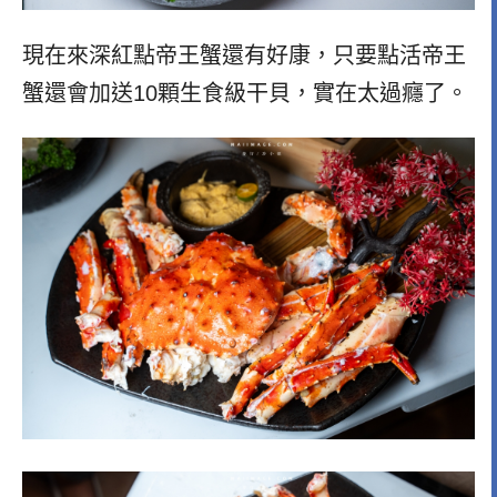
現在來深紅點帝王蟹還有好康，只要點活帝王
蟹還會加送10顆生食級干貝，實在太過癮了。