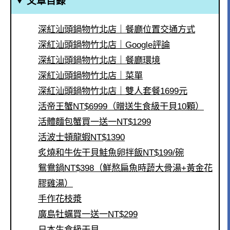
文章目錄
深紅汕頭鍋物竹北店｜餐廳位置交通方式
深紅汕頭鍋物竹北店｜Google評論
深紅汕頭鍋物竹北店｜餐廳環境
深紅汕頭鍋物竹北店｜菜單
深紅汕頭鍋物竹北店｜雙人套餐1699元
活帝王蟹NT$6999（贈送生食級干貝10顆）
活體麵包蟹買一送一NT$1299
活波士頓龍蝦NT$1390
炙燒和牛佐干貝鮭魚卵拌飯NT$199/碗
鴛鴦鍋NT$398（鮮熬扁魚時蔬大骨湯+黃金花
膠雞湯）
手作花枝漿
廣島牡蠣買一送一NT$299
日本生食級干貝