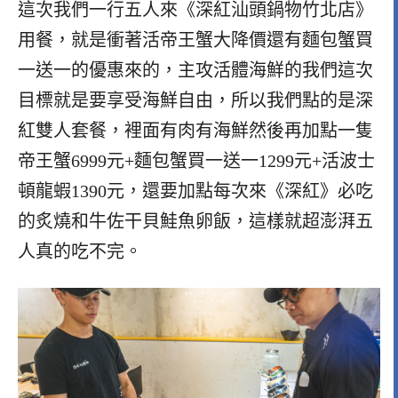
這次我們一行五人來
《深紅汕頭鍋物竹北店》
用餐，就是衝著活帝王蟹大降價還有麵包蟹買
一送一的優惠來的，主攻活體海鮮的我們這次
目標就是要享受海鮮自由，所以我們點的是深
紅雙人套餐，裡面有肉有海鮮然後再加點一隻
帝王蟹6999元+麵包蟹買一送一1299元+活波士
頓龍蝦1390元，還要加點每次來《深紅》必吃
的炙燒和牛佐干貝鮭魚卵飯，這樣就超澎湃五
人真的吃不完。