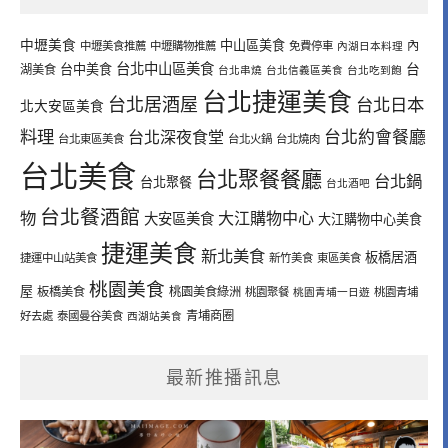
中壢美食
中山區美食
內
中壢美食推薦
中壢購物推薦
免費停車
內湖日本料理
台北中山區美食
台中美食
台
湖美食
台北串燒
台北信義區美食
台北吃到飽
台北捷運美食
台北居酒屋
台北日本
北大安區美食
料理
台北深夜食堂
台北約會餐廳
台北東區美食
台北火鍋
台北燒肉
台北美食
台北聚餐餐廳
台北鍋
台北聚餐
台北酒吧
台北餐酒館
物
大江購物中心
大安區美食
大江購物中心美食
捷運美食
新北美食
板橋居酒
捷運中山站美食
新竹美食
東區美食
桃園美食
屋
板橋美食
桃園美食綠洲
桃園聚餐
桃園青埔一日遊
桃園青埔
青埔商圈
好去處
泰國曼谷美食
西湖站美食
最新推播訊息