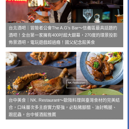
台北酒吧｜冒險者公會The A.G’s Bar～信義區最具話題的
酒吧！全台第一家擁有400吋超大銀幕，270度的環景投影
佈景酒吧，電玩遊戲超過癮！國父紀念館美食
台中美食｜NK. Restaurant～歐陸料理與臺灣食材的完美結
合，口味層次多主廚實力堅強，必點豬腳醋、油封鴨腿、
跟屁蟲，台中餐酒館推薦