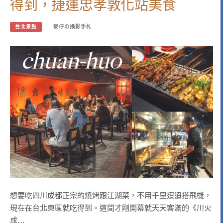
得到，捷運忠孝敦化站美食
台北景點
麥仔の攝影手札
想要吃四川成都正宗的燒烤跟江湖菜，不用千里迢迢搭飛機，
現在在台北東區就吃得到。這間才剛開幕就天天客滿的《川火
成…