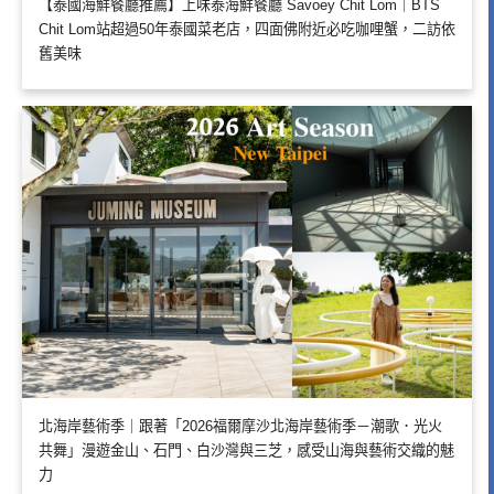
【泰國海鮮餐廳推薦】上味泰海鮮餐廳 Savoey Chit Lom｜BTS
Chit Lom站超過50年泰國菜老店，四面佛附近必吃咖哩蟹，二訪依
舊美味
北海岸藝術季｜跟著「2026福爾摩沙北海岸藝術季－潮歌．光火
共舞」漫遊金山、石門、白沙灣與三芝，感受山海與藝術交織的魅
力