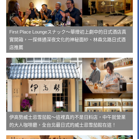
First Place Loungeスナック～華燈初上劇中的日式酒店真
實開箱，一探條通深夜文化的神秘面紗、林森北路日式酒
店推薦
伊高勢威士忌雪茄館～這裡真的不是日料店，中午就營業
的大人咖啡廳，全台北最日式的威士忌雪茄館在這！