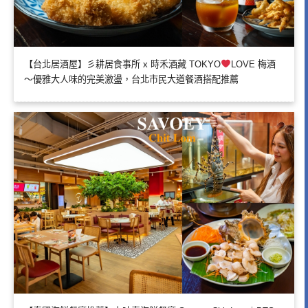
【台北居酒屋】彡耕居食事所 x 時禾酒藏 TOKYO
LOVE 梅酒
～優雅大人味的完美激盪，台北市民大道餐酒搭配推薦