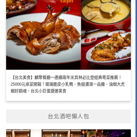
【台北美食】麟聚餐廳～連續兩年米其林必比登經典粵菜推薦！
25000元桌菜開箱！玻璃脆皮小乳鴨、魚翅濃湯一品雞、油焗大虎
蝦好銷魂、台北小巨蛋捷運美食
台北酒吧懶人包