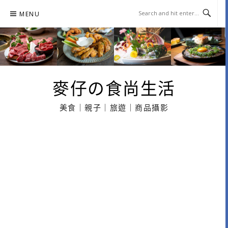
Skip
MENU
to
content
麥仔の食尚生活
美食｜親子｜旅遊｜商品攝影