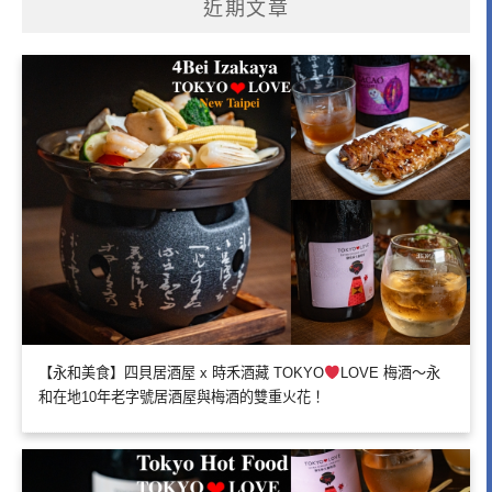
近期文章
【永和美食】四貝居酒屋 x 時禾酒藏 TOKYO
LOVE 梅酒～永
和在地10年老字號居酒屋與梅酒的雙重火花！