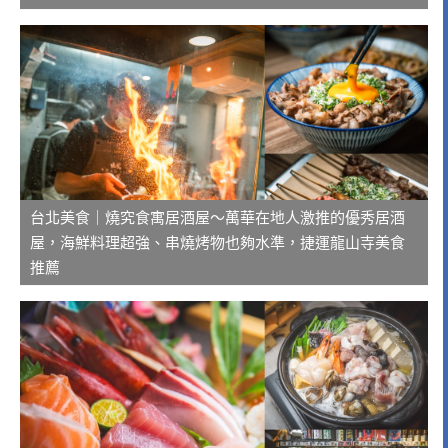
台北美食｜燒究食寓居酒屋～萬華在地人激推的優秀居酒
屋，海鮮料理超強、串燒烤物也夠水準，捷運龍山寺美食
推薦