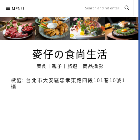
Skip
MENU
to
content
麥仔の食尚生活
美食｜親子｜旅遊｜商品攝影
標籤:
台北市大安區忠孝東路四段101巷10號1
樓