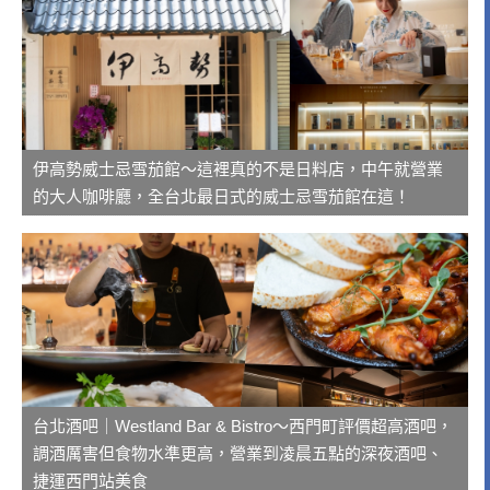
伊高勢威士忌雪茄館～這裡真的不是日料店，中午就營業
的大人咖啡廳，全台北最日式的威士忌雪茄館在這！
台北酒吧｜Westland Bar & Bistro～西門町評價超高酒吧，
調酒厲害但食物水準更高，營業到凌晨五點的深夜酒吧、
捷運西門站美食