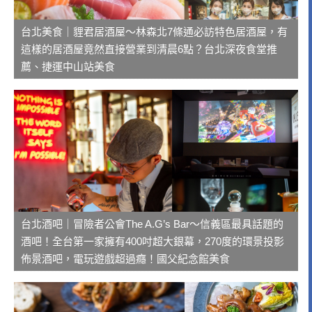
台北美食｜貍君居酒屋～林森北7條通必訪特色居酒屋，有
這樣的居酒屋竟然直接營業到清晨6點？台北深夜食堂推
薦、捷運中山站美食
台北酒吧｜冒險者公會The A.G’s Bar～信義區最具話題的
酒吧！全台第一家擁有400吋超大銀幕，270度的環景投影
佈景酒吧，電玩遊戲超過癮！國父紀念館美食