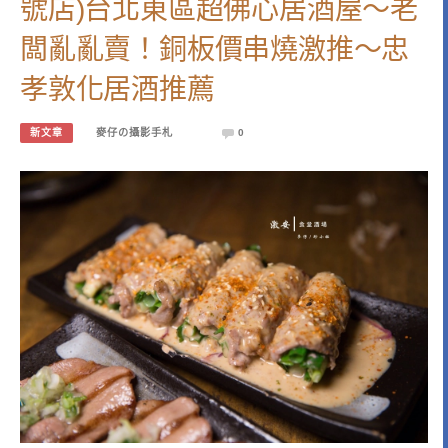
號店)台北東區超佛心居酒屋～老
闆亂亂賣！銅板價串燒激推～忠
孝敦化居酒推薦
新文章
麥仔の攝影手札
0