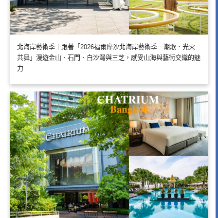
北海岸藝術季｜跟著「2026福爾摩沙北海岸藝術季－潮歌．光火
共舞」漫遊金山、石門、白沙灣與三芝，感受山海與藝術交織的魅
力