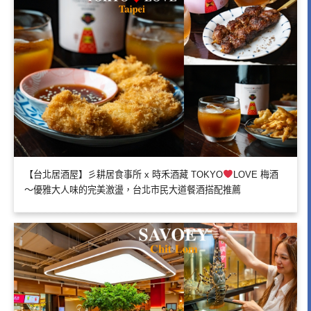
【台北居酒屋】彡耕居食事所 x 時禾酒藏 TOKYO
LOVE 梅酒
～優雅大人味的完美激盪，台北市民大道餐酒搭配推薦