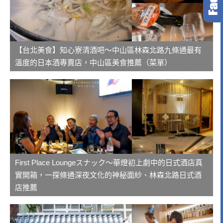
【台北美食】知心寮清酒吧～中山區林森北路九條通最有
溫度的日本酒專賣店，中山區美食推薦（菜單）
First Place Loungeスナック～華燈初上劇中的日式酒店真
實開箱，一探條通深夜文化的神秘面紗、林森北路日式酒
店推薦