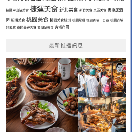
捷運美食
新北美食
板橋居酒
捷運中山站美食
新竹美食
東區美食
桃園美食
屋
板橋美食
桃園美食綠洲
桃園聚餐
桃園青埔一日遊
桃園青埔
青埔商圈
好去處
泰國曼谷美食
西湖站美食
最新推播訊息