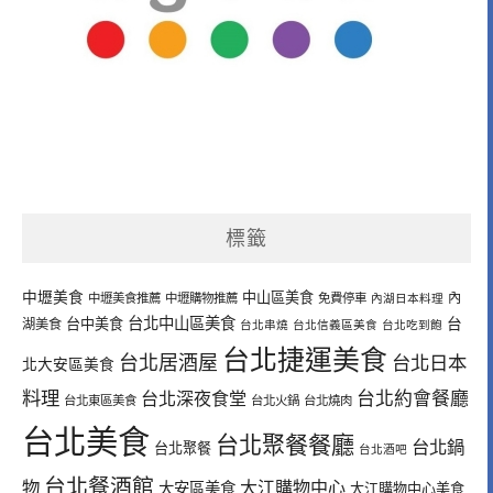
標籤
中壢美食
中山區美食
內
中壢美食推薦
中壢購物推薦
免費停車
內湖日本料理
台北中山區美食
台中美食
台
湖美食
台北串燒
台北信義區美食
台北吃到飽
台北捷運美食
台北居酒屋
台北日本
北大安區美食
料理
台北深夜食堂
台北約會餐廳
台北東區美食
台北火鍋
台北燒肉
台北美食
台北聚餐餐廳
台北鍋
台北聚餐
台北酒吧
台北餐酒館
物
大江購物中心
大安區美食
大江購物中心美食