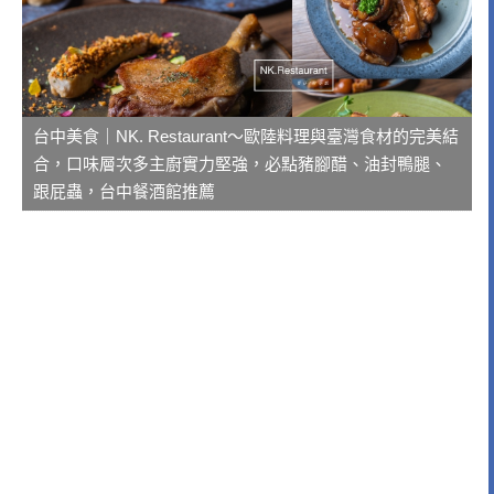
台中美食｜NK. Restaurant～歐陸料理與臺灣食材的完美結
合，口味層次多主廚實力堅強，必點豬腳醋、油封鴨腿、
跟屁蟲，台中餐酒館推薦