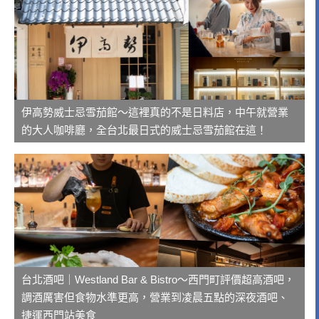
伊高勢威士忌雪茄館～這裡真的不是日料店，中午就營業
的大人咖啡廳，全台北最日式的威士忌雪茄館在這！
台北酒吧｜Westland Bar & Bistro～西門町評價超高酒吧，
調酒厲害但食物水準更高，營業到凌晨五點的深夜酒吧、
捷運西門站美食