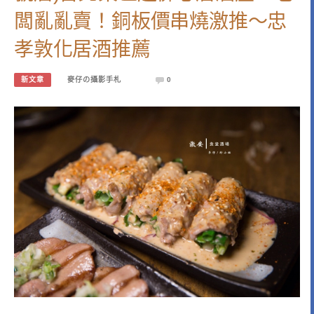
闆亂亂賣！銅板價串燒激推～忠
孝敦化居酒推薦
新文章
麥仔の攝影手札
0