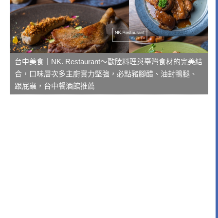
台中美食｜NK. Restaurant～歐陸料理與臺灣食材的完美結
合，口味層次多主廚實力堅強，必點豬腳醋、油封鴨腿、
跟屁蟲，台中餐酒館推薦