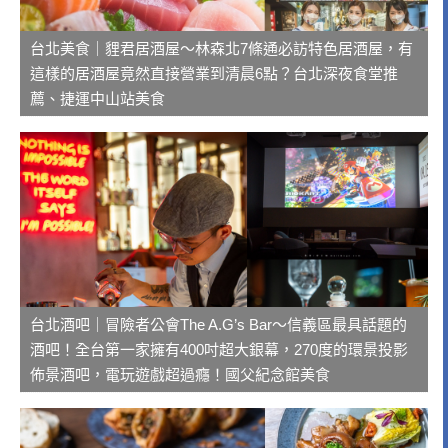
台北美食｜貍君居酒屋～林森北7條通必訪特色居酒屋，有
這樣的居酒屋竟然直接營業到清晨6點？台北深夜食堂推
薦、捷運中山站美食
台北酒吧｜冒險者公會The A.G’s Bar～信義區最具話題的
酒吧！全台第一家擁有400吋超大銀幕，270度的環景投影
佈景酒吧，電玩遊戲超過癮！國父紀念館美食