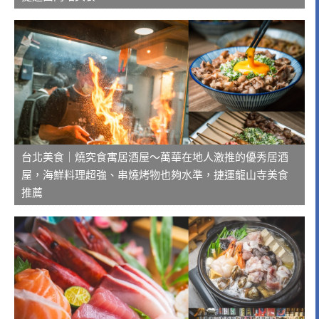
台北美食｜燒究食寓居酒屋～萬華在地人激推的優秀居酒
屋，海鮮料理超強、串燒烤物也夠水準，捷運龍山寺美食
推薦