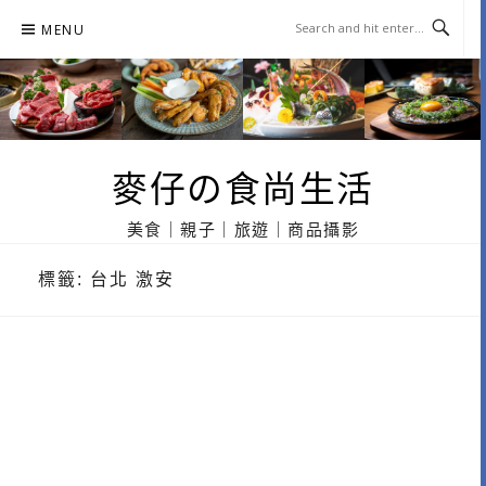
Skip
MENU
to
content
麥仔の食尚生活
美食｜親子｜旅遊｜商品攝影
標籤:
台北 激安