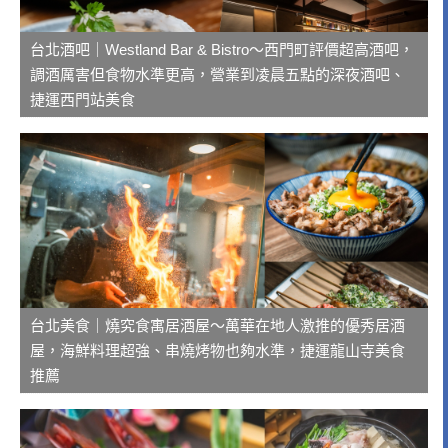
台北酒吧｜Westland Bar & Bistro～西門町評價超高酒吧，
調酒厲害但食物水準更高，營業到凌晨五點的深夜酒吧、
捷運西門站美食
台北美食｜燒究食寓居酒屋～萬華在地人激推的優秀居酒
屋，海鮮料理超強、串燒烤物也夠水準，捷運龍山寺美食
推薦