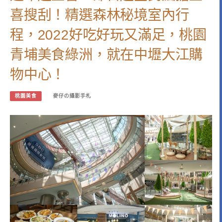
喜搜刮！精選森林秘境室內行
程，2022好吃好玩又滿足，桃園
青埔美食綠洲，就在中壢大江購
物中心！
桃園美食
麥仔の攝影手札