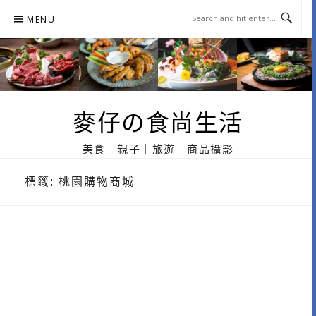
Skip
MENU
to
content
麥仔の食尚生活
美食｜親子｜旅遊｜商品攝影
標籤:
桃園購物商城