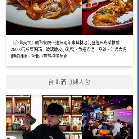
【台北美食】麟聚餐廳～連續兩年米其林必比登經典粵菜推薦！
25000元桌菜開箱！玻璃脆皮小乳鴨、魚翅濃湯一品雞、油焗大虎
蝦好銷魂、台北小巨蛋捷運美食
台北酒吧懶人包