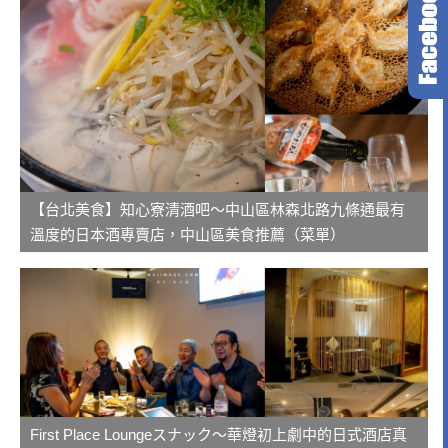
【台北美食】知心寮清酒吧～中山區林森北路九條通最有
溫度的日本酒專賣店，中山區美食推薦（菜單）
First Place Loungeスナック～華燈初上劇中的日式酒店真