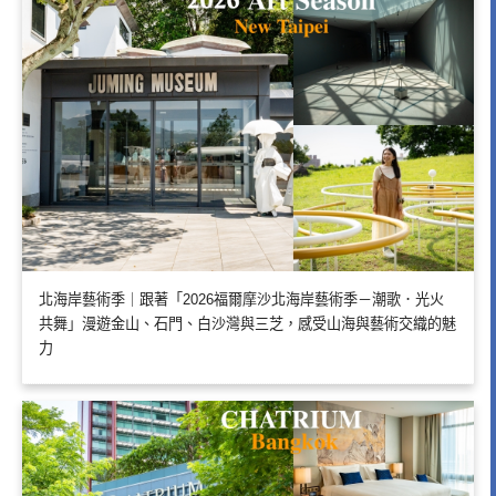
北海岸藝術季｜跟著「2026福爾摩沙北海岸藝術季－潮歌．光火
共舞」漫遊金山、石門、白沙灣與三芝，感受山海與藝術交織的魅
力