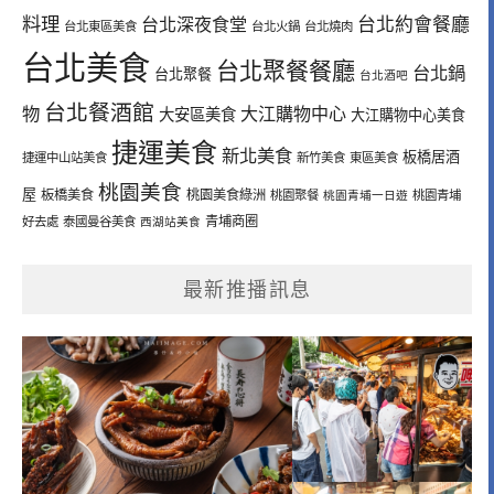
料理
台北深夜食堂
台北約會餐廳
台北東區美食
台北火鍋
台北燒肉
台北美食
台北聚餐餐廳
台北鍋
台北聚餐
台北酒吧
台北餐酒館
物
大江購物中心
大安區美食
大江購物中心美食
捷運美食
新北美食
板橋居酒
捷運中山站美食
新竹美食
東區美食
桃園美食
屋
板橋美食
桃園美食綠洲
桃園聚餐
桃園青埔一日遊
桃園青埔
青埔商圈
好去處
泰國曼谷美食
西湖站美食
最新推播訊息