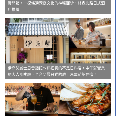
實開箱，一探條通深夜文化的神秘面紗、林森北路日式酒
店推薦
伊高勢威士忌雪茄館～這裡真的不是日料店，中午就營業
的大人咖啡廳，全台北最日式的威士忌雪茄館在這！