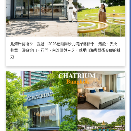
北海岸藝術季｜跟著「2026福爾摩沙北海岸藝術季－潮歌．光火
共舞」漫遊金山、石門、白沙灣與三芝，感受山海與藝術交織的魅
力