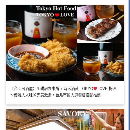
【台北居酒屋】彡耕居食事所 x 時禾酒藏 TOKYO
LOVE 梅酒
～優雅大人味的完美激盪，台北市民大道餐酒搭配推薦