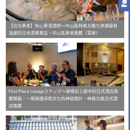
【台北美食】知心寮清酒吧～中山區林森北路九條通最有
溫度的日本酒專賣店，中山區美食推薦（菜單）
First Place Loungeスナック～華燈初上劇中的日式酒店真
實開箱，一探條通深夜文化的神秘面紗、林森北路日式酒
店推薦