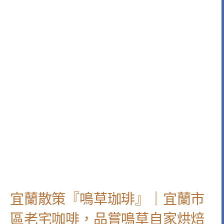
宜蘭散策『鳴草珈琲』｜宜蘭市
區老宅咖啡，品嘗鳴草自家烘焙