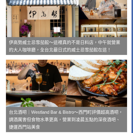
伊高勢威士忌雪茄館～這裡真的不是日料店，中午就營業
的大人咖啡廳，全台北最日式的威士忌雪茄館在這！
台北酒吧｜Westland Bar & Bistro～西門町評價超高酒吧，
調酒厲害但食物水準更高，營業到凌晨五點的深夜酒吧、
捷運西門站美食