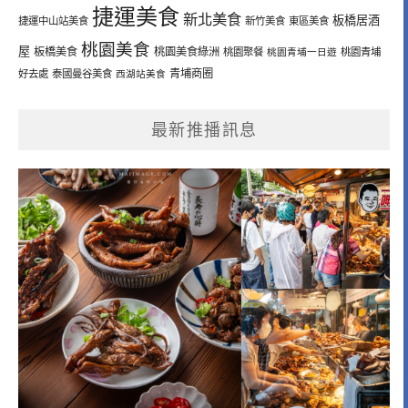
捷運美食
新北美食
板橋居酒
捷運中山站美食
新竹美食
東區美食
桃園美食
屋
板橋美食
桃園美食綠洲
桃園聚餐
桃園青埔一日遊
桃園青埔
青埔商圈
好去處
泰國曼谷美食
西湖站美食
最新推播訊息