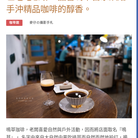
手沖精品咖啡的醇香。
咖啡館
麥仔の攝影手札
鳴草珈琲，老闆喜愛自然與戶外活動，因而將店面取名『鳴
草』， 名字由來自大自然中風吹過草而自然而然地拍打，鳴