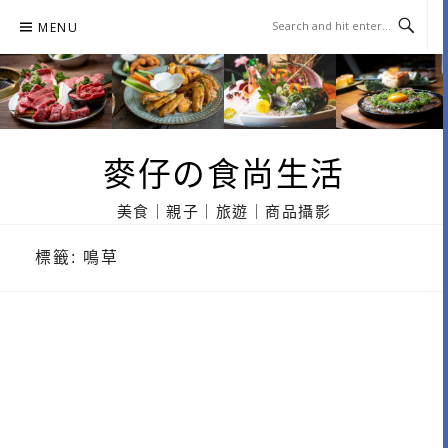
Skip
MENU
to
content
麥仔の食尚生活
美食｜親子｜旅遊｜商品攝影
標籤:
鳴草