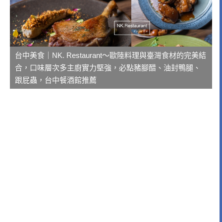
台中美食｜NK. Restaurant～歐陸料理與臺灣食材的完美結
合，口味層次多主廚實力堅強，必點豬腳醋、油封鴨腿、
跟屁蟲，台中餐酒館推薦