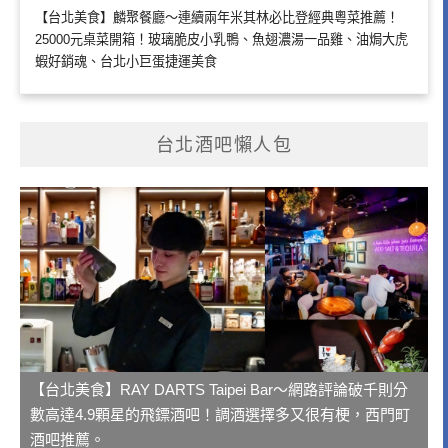
【台北美食】麟聚餐廳～連續兩年米其林必比登經典粵菜推薦！
25000元桌菜開箱！玻璃脆皮小乳鴨、魚翅濃湯一品雞、油焗大虎
蝦好銷魂、台北小巨蛋捷運美食
台北酒吧懶人包
【台北美食】RAY DARTS Taipei Bar～網路評論破千則分
數高達4.9顆星的飛鏢酒吧！調酒選擇多又很有梗，西門町
酒吧推薦。