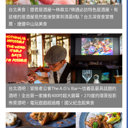
台北美食｜貍君居酒屋～林森北7條通必訪特色居酒屋，有
這樣的居酒屋竟然直接營業到清晨6點？台北深夜食堂推
薦、捷運中山站美食
台北酒吧｜冒險者公會The A.G’s Bar～信義區最具話題的
酒吧！全台第一家擁有400吋超大銀幕，270度的環景投影
佈景酒吧，電玩遊戲超過癮！國父紀念館美食