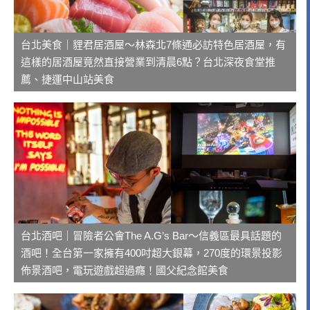
台北美食｜貍君居酒屋～林森北7條通必訪特色居酒屋，有
這樣的居酒屋竟然直接營業到清晨6點？台北深夜食堂推
薦、捷運中山站美食
台北酒吧｜冒險者公會The A.G’s Bar～信義區最具話題的
酒吧！全台第一家擁有400吋超大銀幕，270度的環景投影
佈景酒吧，電玩遊戲超過癮！國父紀念館美食