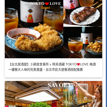
【台北居酒屋】彡耕居食事所 x 時禾酒藏 TOKYO
LOVE 梅酒
～優雅大人味的完美激盪，台北市民大道餐酒搭配推薦