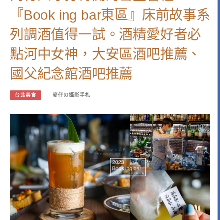
『Book ing bar東區』床前故事系
列調酒值得一試。酒精愛好者必
點河中女神，大安區酒吧推薦、
國父紀念館酒吧推薦
台北美食
麥仔の攝影手札