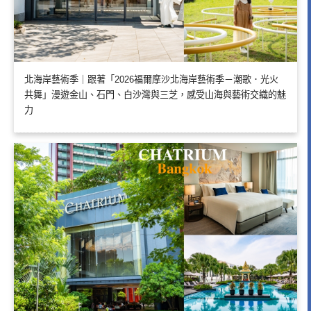
北海岸藝術季｜跟著「2026福爾摩沙北海岸藝術季－潮歌．光火
共舞」漫遊金山、石門、白沙灣與三芝，感受山海與藝術交織的魅
力