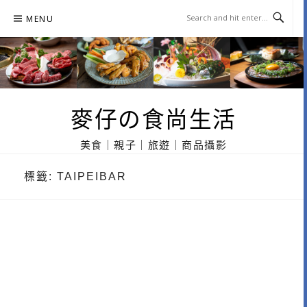
Skip
MENU
to
content
麥仔の食尚生活
美食｜親子｜旅遊｜商品攝影
標籤:
TAIPEIBAR