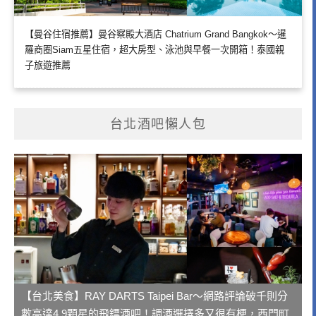
【曼谷住宿推薦】曼谷察殿大酒店 Chatrium Grand Bangkok～暹
羅商圈Siam五星住宿，超大房型、泳池與早餐一次開箱！泰國親
子旅遊推薦
台北酒吧懶人包
【台北美食】RAY DARTS Taipei Bar～網路評論破千則分
數高達4.9顆星的飛鏢酒吧！調酒選擇多又很有梗，西門町