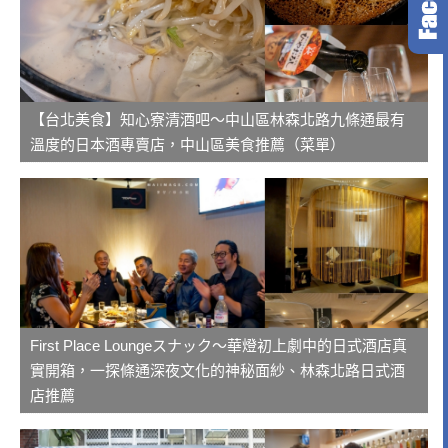
【台北美食】知心寮清酒吧～中山區林森北路九條通最有
溫度的日本酒專賣店，中山區美食推薦（菜單）
First Place Loungeスナック～華燈初上劇中的日式酒店真
實開箱，一探條通深夜文化的神秘面紗、林森北路日式酒
店推薦