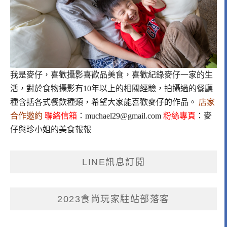
我是麥仔，喜歡攝影喜歡品美食，喜歡紀錄麥仔一家的生
活，對於食物攝影有10年以上的相關經驗，拍攝過的餐廳
種含括各式餐飲種類，希望大家能喜歡麥仔的作品。
店家
合作邀約
聯絡信箱
：
muchael29@gmail.com
粉絲專頁
：
麥
仔與珍小姐的美食報報
LINE訊息訂閱
2023食尚玩家駐站部落客