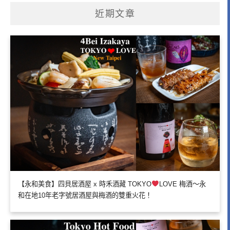
近期文章
【永和美食】四貝居酒屋 x 時禾酒藏 TOKYO
LOVE 梅酒～永
和在地10年老字號居酒屋與梅酒的雙重火花！