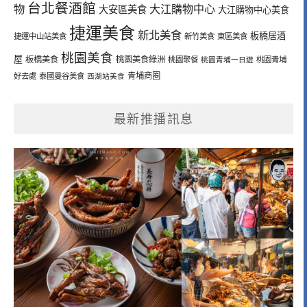
台北餐酒館
物
大江購物中心
大安區美食
大江購物中心美食
捷運美食
新北美食
板橋居酒
捷運中山站美食
新竹美食
東區美食
桃園美食
屋
板橋美食
桃園美食綠洲
桃園聚餐
桃園青埔一日遊
桃園青埔
青埔商圈
好去處
泰國曼谷美食
西湖站美食
最新推播訊息